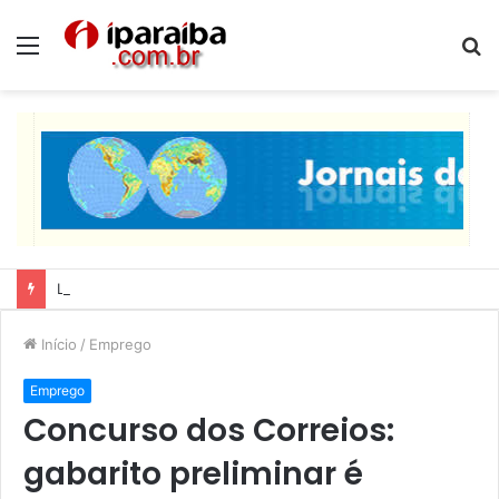
Menu
P
p
Lucas Ribeiro inspeciona obras da última etapa do Centro de Convenções
Início
/
Emprego
Emprego
Concurso dos Correios:
gabarito preliminar é