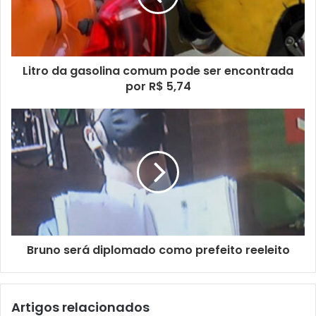
d
e
r
e
ç
Litro da gasolina comum pode ser encontrada
o
por R$ 5,74
d
e
e
m
a
i
l
Bruno será diplomado como prefeito reeleito
Artigos relacionados