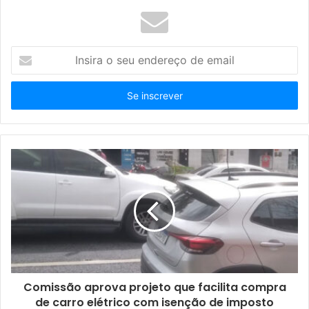
I
n
s
i
r
a
o
s
e
u
e
n
d
e
r
e
ç
Comissão aprova projeto que facilita compra
o
de carro elétrico com isenção de imposto