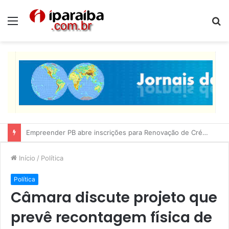
Menu
P
p
Lucas Ribeiro inspeciona obras da última etapa do Centro de Convenções
Início
/
Política
Política
Câmara discute projeto que
prevê recontagem física de