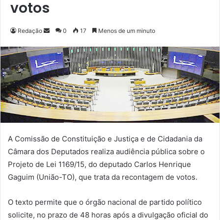
votos
Redação
M
0
17
Menos de um minuto
a
n
d
e
u
m
e
-
m
A Comissão de Constituição e Justiça e de Cidadania da
a
Câmara dos Deputados realiza audiência pública sobre o
i
Projeto de Lei 1169/15, do deputado Carlos Henrique
l
Gaguim (União-TO), que trata da recontagem de votos.
O texto permite que o órgão nacional de partido político
solicite, no prazo de 48 horas após a divulgação oficial do