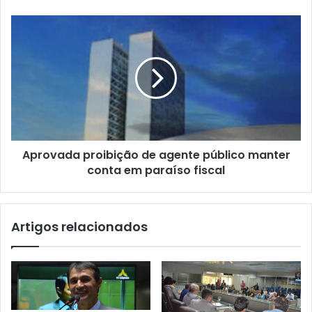
d
e
e
m
a
i
l
Aprovada proibição de agente público manter
conta em paraíso fiscal
Artigos relacionados