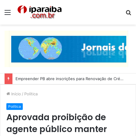
Menu
P
p
Empreender PB abre inscrições para Renovação de Crédito
Início
/
Política
Política
Aprovada proibição de
agente público manter