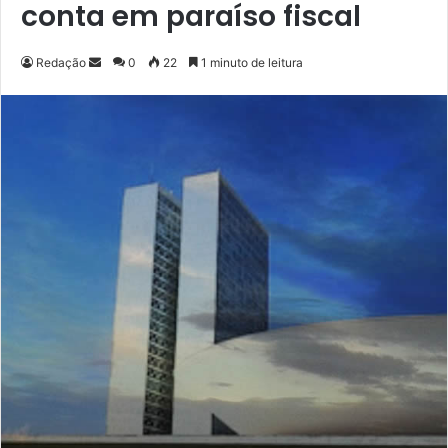
conta em paraíso fiscal
Redação
M
0
22
1 minuto de leitura
a
n
d
e
u
m
e
-
m
a
i
l