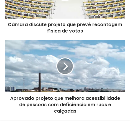
e
r
e
ç
Câmara discute projeto que prevê recontagem
o
física de votos
d
e
e
m
a
i
l
Aprovado projeto que melhora acessibilidade
de pessoas com deficiência em ruas e
calçadas