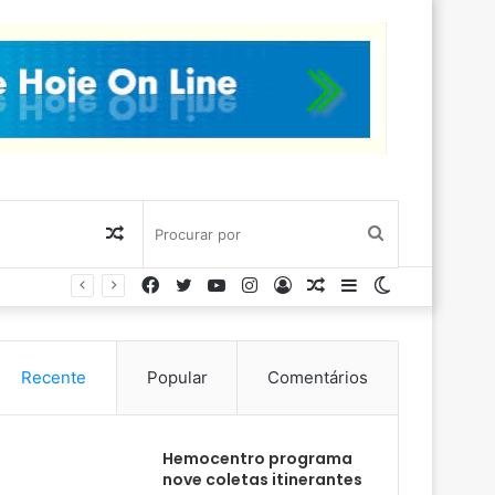
Artigo
Procurar
Facebook
Twitter
YouTube
Instagram
Entrar
Artigo
Barra
Switch
aleatório
por
aleatório
Lateral
skin
Recente
Popular
Comentários
Hemocentro programa
nove coletas itinerantes