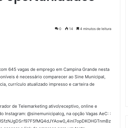
0
14
4 minutos de leitura
á com 645 vagas de emprego em Campina Grande nesta
oníveis é necessário comparecer ao Sine Municipal,
a, currículo atualizado impresso e carteira de
ador de Telemarketing ativo\receptivo, online e
o do Instagram: @sinemunicipalcg, na opção Vagas AeC: :
QLScJSfzNJgDSrf97F5fMQ4dJYAow0_4inI7opDKOHGTnmBz