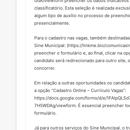
GoA/viewform preencher os dados indicativos 
classificatório. Esta seleção é realizada exclu
algum tipo de auxílio no processo de preenchi
presencialmente.
Para o cadastro nas vagas, também destinadas
Sine Municipal: (https://linkme.bio/comunicasi
preencher o formulário e, ao final, clicar na o
candidato será redirecionado para outro site, 
concorrer.
Em relação a outras oportunidades os candid
a opção “Cadastro Online – Currículo Vagas”:
https://docs.google.com/forms/d/e/1FAIpQL
7H5WDAg/viewform. É essencial preencher tod
formulário.
Já para outros serviços do Sine Municipal, o 