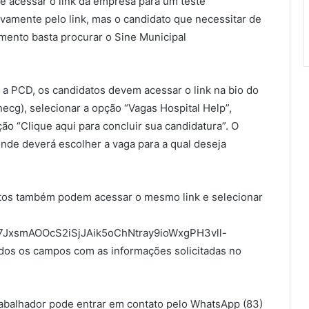
e acessar o link da empresa para um teste
sivamente pelo link, mas o candidato que necessitar de
mento basta procurar o Sine Municipal
 a PCD, os candidatos devem acessar o link na bio do
necg), selecionar a opção “Vagas Hospital Help”,
pção “Clique aqui para concluir sua candidatura”. O
onde deverá escolher a vaga para a qual deseja
atos também podem acessar o mesmo link e selecionar
Sd7JxsmAOOcS2iSjJAik5oChNtray9ioWxgPH3vll-
os os campos com as informações solicitadas no
trabalhador pode entrar em contato pelo WhatsApp (83)