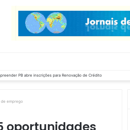
cas Ribeiro inspeciona obras da última etapa do Centro de Convenções
s de emprego
45 oportunidades