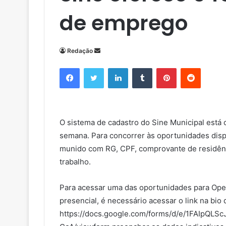
de emprego
Redação
M
a
Facebook
Twitter
Linkedin
Tumblr
Pinterest
Reddit
n
d
e
u
O sistema de cadastro do Sine Municipal est
m
semana. Para concorrer às oportunidades disp
e
munido com RG, CPF, comprovante de residênci
-
m
trabalho.
a
i
Para acessar uma das oportunidades para Oper
l
presencial, é necessário acessar o link na bi
https://docs.google.com/forms/d/e/1FAIp