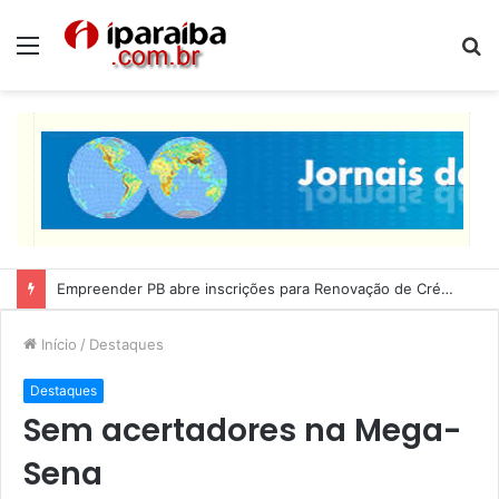
Menu
P
p
Empreender PB abre inscrições para Renovação de Crédito
Início
/
Destaques
Destaques
Sem acertadores na Mega-
Sena