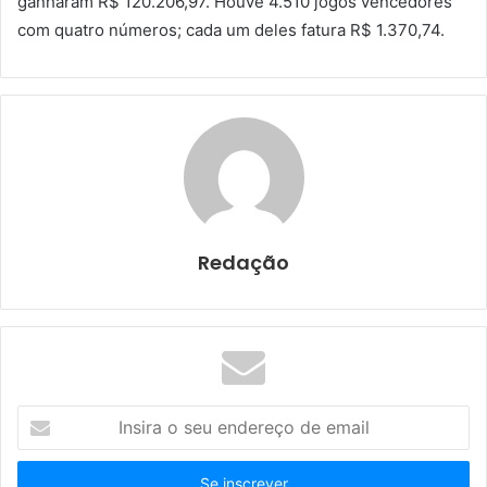
ganharam R$ 120.206,97. Houve 4.510 jogos vencedores
com quatro números; cada um deles fatura R$ 1.370,74.
Redação
I
n
s
i