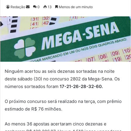
Redação
M
0
13
Menos de um minuto
a
n
d
e
u
m
e
-
m
Ninguém acertou as seis dezenas sorteadas na noite
a
deste sábado (30) no concurso 2802 da Mega-Sena. Os
i
números sorteados foram
17-21-26-28-32-60.
l
O próximo concurso será realizado na terça, com prêmio
estimado de R$ 76 milhões.
Ao menos 36 apostas acertaram cinco dezenas e