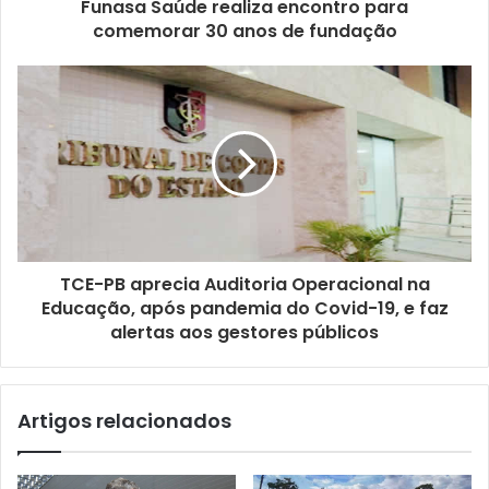
ç
Funasa Saúde realiza encontro para
o
comemorar 30 anos de fundação
d
e
e
m
a
i
l
TCE-PB aprecia Auditoria Operacional na
Educação, após pandemia do Covid-19, e faz
alertas aos gestores públicos
Artigos relacionados