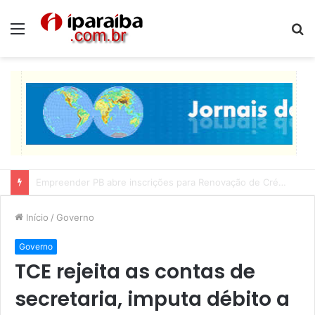
Menu
P
p
Lucas Ribeiro inspeciona obras da última etapa do Centro de Convenções
Início
/
Governo
Governo
TCE rejeita as contas de
secretaria, imputa débito a