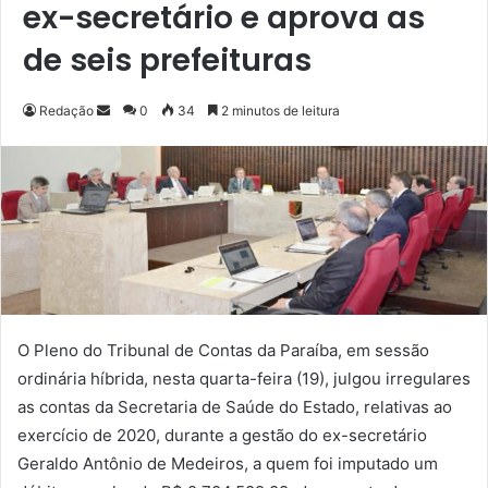
ex-secretário e aprova as
de seis prefeituras
Redação
M
0
34
2 minutos de leitura
a
n
d
e
u
m
e
-
m
O Pleno do Tribunal de Contas da Paraíba, em sessão
a
ordinária híbrida, nesta quarta-feira (19), julgou irregulares
i
as contas da Secretaria de Saúde do Estado, relativas ao
l
exercício de 2020, durante a gestão do ex-secretário
Geraldo Antônio de Medeiros, a quem foi imputado um