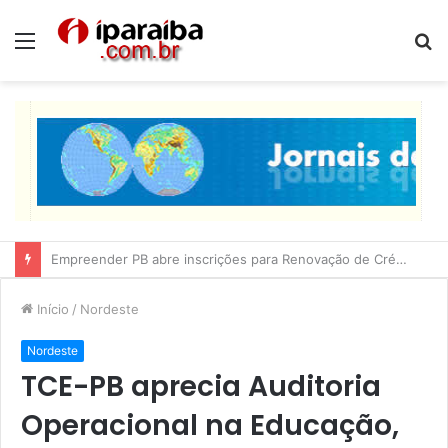
Menu
P
p
Lucas Ribeiro inspeciona obras da última etapa do Centro de Convenções
Início
/
Nordeste
Nordeste
TCE-PB aprecia Auditoria
Operacional na Educação,