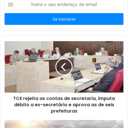
I
n
s
i
r
a
o
s
e
u
e
n
d
e
r
e
ç
TCE rejeita as contas de secretaria, imputa
o
débito a ex-secretário e aprova as de seis
d
prefeituras
e
e
m