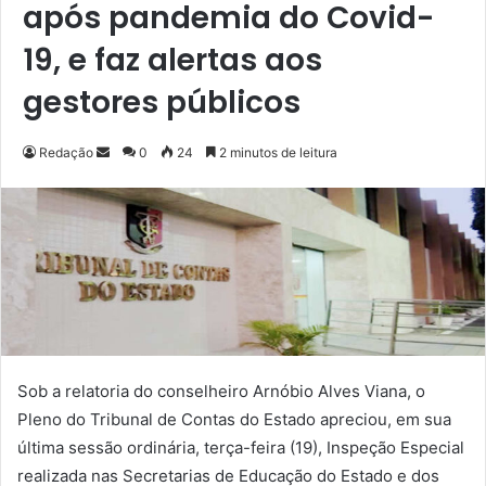
após pandemia do Covid-
19, e faz alertas aos
gestores públicos
Redação
M
0
24
2 minutos de leitura
a
n
d
e
u
m
e
-
m
Sob a relatoria do conselheiro Arnóbio Alves Viana, o
a
Pleno do Tribunal de Contas do Estado apreciou, em sua
i
última sessão ordinária, terça-feira (19), Inspeção Especial
l
realizada nas Secretarias de Educação do Estado e dos