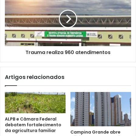
a
i
l
Trauma realiza 960 atendimentos
Artigos relacionados
ALPB e Câmara Federal
debatem fortalecimento
da agricultura familiar
Campina Grande abre