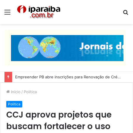
Menu
P
p
Lucas Ribeiro inspeciona obras da última etapa do Centro de Convenções
Início
/
Política
Política
CCJ aprova projetos que
buscam fortalecer o uso