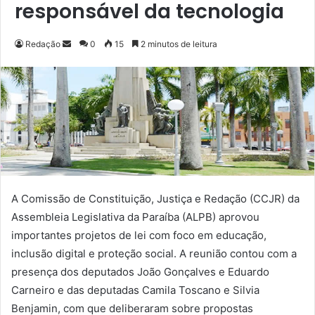
responsável da tecnologia
Redação
M
0
15
2 minutos de leitura
a
n
d
e
u
m
e
-
m
A Comissão de Constituição, Justiça e Redação (CCJR) da
a
Assembleia Legislativa da Paraíba (ALPB) aprovou
i
importantes projetos de lei com foco em educação,
l
inclusão digital e proteção social. A reunião contou com a
presença dos deputados João Gonçalves e Eduardo
Carneiro e das deputadas Camila Toscano e Silvia
Benjamin, com que deliberaram sobre propostas