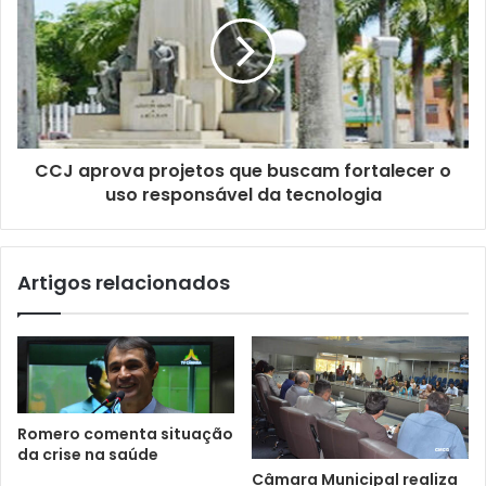
m
a
i
l
CCJ aprova projetos que buscam fortalecer o
uso responsável da tecnologia
Artigos relacionados
Romero comenta situação
da crise na saúde
Câmara Municipal realiza