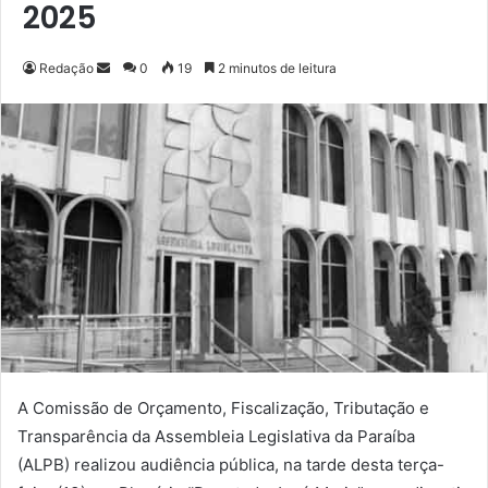
2025
Redação
M
0
19
2 minutos de leitura
a
n
d
e
u
m
e
-
m
a
i
l
A Comissão de Orçamento, Fiscalização, Tributação e
Transparência da Assembleia Legislativa da Paraíba
(ALPB) realizou audiência pública, na tarde desta terça-