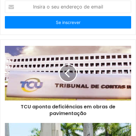
I
n
s
i
r
a
o
s
e
u
e
n
d
e
r
e
ç
TCU aponta deficiências em obras de
o
pavimentação
d
e
e