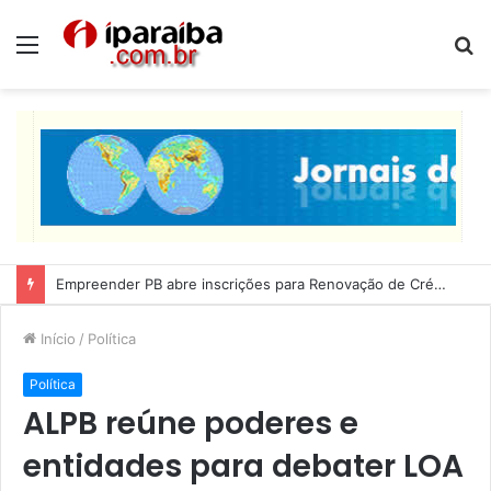
Menu
P
p
Lucas Ribeiro inspeciona obras da última etapa do Centro de Convenções
Início
/
Política
Política
ALPB reúne poderes e
entidades para debater LOA