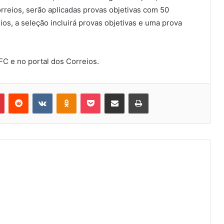
rreios, serão aplicadas provas objetivas com 50
ios, a seleção incluirá provas objetivas e uma prova
BFC e no portal dos Correios.
Pinterest
Reddit
VK
OK
Pocket
Compartilhar via e-mail
Imprimir