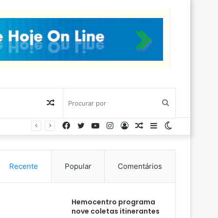
Artigo
Procurar
Facebook
Twitter
YouTube
Instagram
Entrar
Artigo
Barra
Switch
aleatório
por
aleatório
Lateral
skin
Recente
Popular
Comentários
Hemocentro programa
nove coletas itinerantes