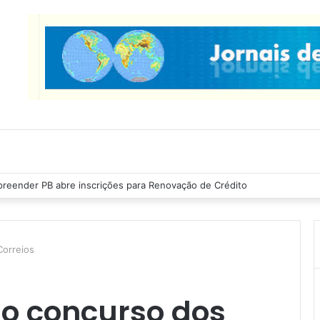
as Ribeiro inspeciona obras da última etapa do Centro de Convenções
Correios
 o concurso dos