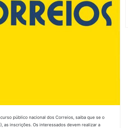
urso público nacional dos Correios, saiba que se o
, as inscrições. Os interessados devem realizar a