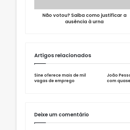
ç
o
Não votou? Saiba como justificar a
d
ausência à urna
e
e
m
a
i
l
Artigos relacionados
Sine oferece mais de mil
João Pesso
vagas de emprego
com quase
Deixe um comentário