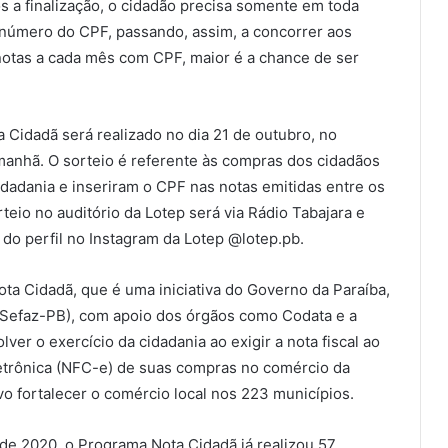
ós a finalização, o cidadão precisa somente em toda
 número do CPF, passando, assim, a concorrer aos
otas a cada mês com CPF, maior é a chance de ser
 Cidadã será realizado no dia 21 de outubro, no
manhã. O sorteio é referente às compras dos cidadãos
dadania e inseriram o CPF nas notas emitidas entre os
teio no auditório da Lotep será via Rádio Tabajara e
o perfil no Instagram da Lotep @lotep.pb.
ta Cidadã, que é uma iniciativa do Governo da Paraíba,
(Sefaz-PB), com apoio dos órgãos como Codata e a
ver o exercício da cidadania ao exigir a nota fiscal ao
letrônica (NFC-e) de suas compras no comércio da
 fortalecer o comércio local nos 223 municípios.
 de 2020, o Programa Nota Cidadã já realizou 57