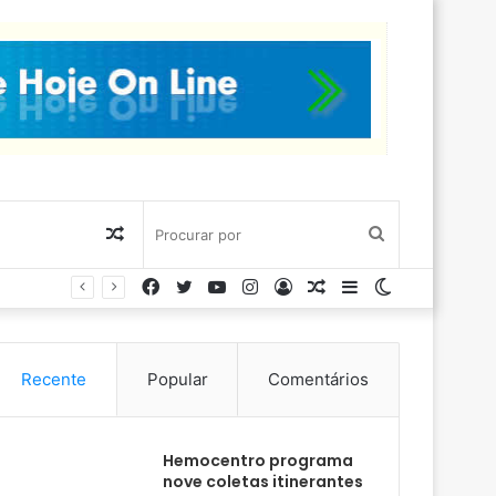
Artigo
Procurar
Facebook
Twitter
YouTube
Instagram
Entrar
Artigo
Barra
Switch
aleatório
por
aleatório
Lateral
skin
Recente
Popular
Comentários
Hemocentro programa
nove coletas itinerantes