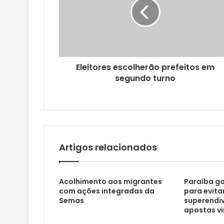
d
e
r
e
ç
o
Eleitores escolherão prefeitos em
d
segundo turno
e
e
m
a
i
l
Artigos relacionados
Acolhimento aos migrantes
Paraíba ga
com ações integradas da
para evita
Semas
superendi
apostas vi