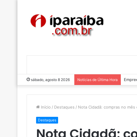
Empree
sábado, agosto 8 2026
Notícias de Última Hora
Início
/
Destaques
/
Nota Cidadã: compras no mês d
Destaques
Nota Cidadã: c