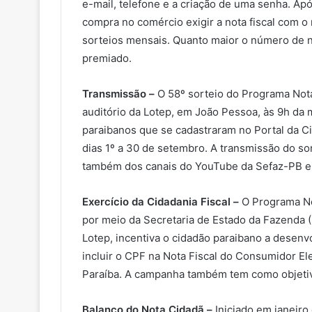
e-mail, telefone e a criação de uma senha. Ap
compra no comércio exigir a nota fiscal com o
sorteios mensais. Quanto maior o número de n
premiado.
Transmissão –
O 58º sorteio do Programa Nota
auditório da Lotep, em João Pessoa, às 9h da 
paraibanos que se cadastraram no Portal da Ci
dias 1º a 30 de setembro. A transmissão do sor
também dos canais do YouTube da Sefaz-PB e d
Exercício da Cidadania Fiscal –
O Programa No
por meio da Secretaria de Estado da Fazenda 
Lotep, incentiva o cidadão paraibano a desenvol
incluir o CPF na Nota Fiscal do Consumidor E
Paraíba. A campanha também tem como objetivo
Balanço do Nota Cidadã –
Iniciado em janeiro