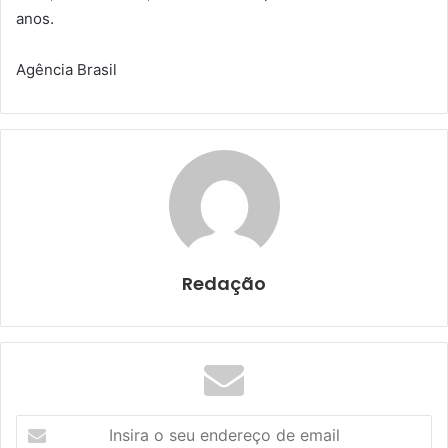
anos.
Agência Brasil
Redação
I
n