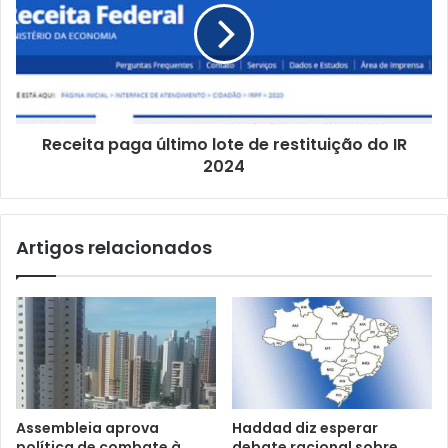
i
l
Receita paga último lote de restituição do IR
2024
Artigos relacionados
Assembleia aprova
Haddad diz esperar
política de combate à
debate racional sobre