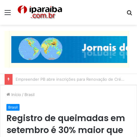
Menu
P
p
Lucas Ribeiro inspeciona obras da última etapa do Centro de Convenções
Início
/
Brasil
Brasil
Registro de queimadas em
setembro é 30% maior que