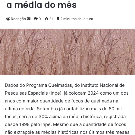
a média do mês
Redação
M
0
21
2 minutos de leitura
a
n
d
e
u
m
e
-
m
Dados do Programa Queimadas, do Instituto Nacional de
a
Pesquisas Espaciais (Inpe), já colocam 2024 como um dos
i
anos com maior quantidade de focos de queimada na
l
última década. Setembro já contabilizou mais de 80 mil
focos, cerca de 30% acima da média histórica, registrada
desde 1998 pelo Inpe. Mesmo que a quantidade de focos
não extrapole as médias históricas nos últimos três meses