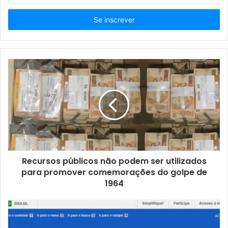
s
i
r
a
o
s
e
u
e
n
d
e
r
e
ç
Recursos públicos não podem ser utilizados
o
para promover comemorações do golpe de
d
1964
e
e
m
a