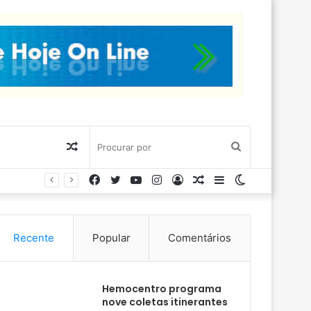
Artigo
Procurar
Facebook
Twitter
YouTube
Instagram
Entrar
Artigo
Barra
Switch
aleatório
por
aleatório
Lateral
skin
Recente
Popular
Comentários
Hemocentro programa
nove coletas itinerantes