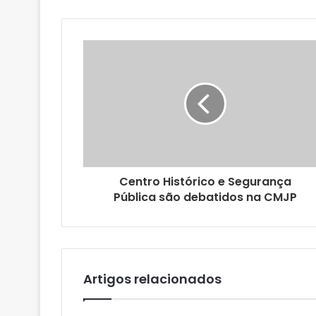
o
s
e
u
e
n
d
e
r
e
ç
o
Centro Histórico e Segurança
d
Pública são debatidos na CMJP
e
e
m
a
i
l
Artigos relacionados