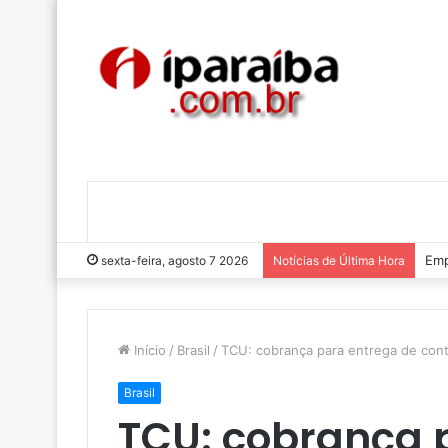
Luc
sexta-feira, agosto 7 2026
Notícias de Última Hora
Início
/
Brasil
/
TCU: cobrança para entrega de cont
Brasil
TCU: cobrança 