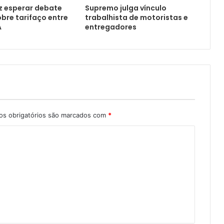
z esperar debate
Supremo julga vínculo
obre tarifaço entre
trabalhista de motoristas e
A
entregadores
s obrigatórios são marcados com
*