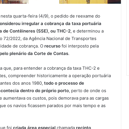
 nesta quarta-feira (4/9), o pedido de reexame do
onsiderou irregular a cobrança da taxa portuária
a de Contêineres (SSE), ou THC-2
, e determinou a
ão 72/2022, da Agência Nacional de Transportes
ilidade de cobrança. O
recurso
foi interposto pela
 pelo plenário da Corte de Contas
.
ca que, para entender a cobrança da taxa THC-2 e
antes, compreender historicamente a operação portuária
, antes dos anos 1980,
todo o processo de
ontecia dentro do próprio porto
, perto de onde os
 e aumentava os custos, pois demorava para as cargas
que os navios ficassem parados por mais tempo e as
que foi
criada área especial
chamada
recinto