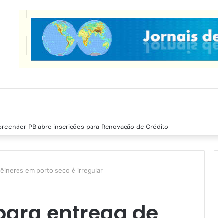
as Ribeiro inspeciona obras da última etapa do Centro de Convenções
êineres em porto seco é irregular
para entrega de