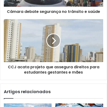
r
e
ç
Câmara debate segurança no trânsito e saúde
o
d
e
e
m
a
i
l
CCJ acata projeto que assegura direitos para
estudantes gestantes e mães
Artigos relacionados