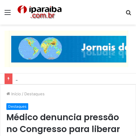
Menu
P
p
Lucas Ribeiro inspeciona obras da última etapa do Centro de Convenções
Início
/
Destaques
Destaques
Médico denuncia pressão
no Congresso para liberar