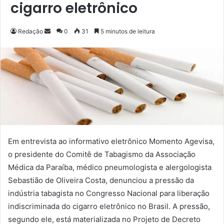
cigarro eletrônico
Redação
M
0
31
5 minutos de leitura
a
n
d
e
u
m
e
-
m
Em entrevista ao informativo eletrônico Momento Agevisa,
a
o presidente do Comitê de Tabagismo da Associação
i
Médica da Paraíba, médico pneumologista e alergologista
l
Sebastião de Oliveira Costa, denunciou a pressão da
indústria tabagista no Congresso Nacional para liberação
indiscriminada do cigarro eletrônico no Brasil. A pressão,
segundo ele, está materializada no Projeto de Decreto