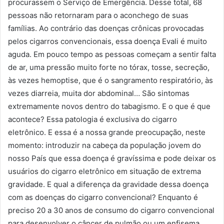
procurassem o Serviço de Emergência. Desse total, 68
pessoas não retornaram para o aconchego de suas
famílias. Ao contrário das doenças crônicas provocadas
pelos cigarros convencionais, essa doença Evali é muito
aguda. Em pouco tempo as pessoas começam a sentir falta
de ar, uma pressão muito forte no tórax, tosse, secreção,
às vezes hemoptise, que é o sangramento respiratório, às
vezes diarreia, muita dor abdominal… São sintomas
extremamente novos dentro do tabagismo. E o que é que
acontece? Essa patologia é exclusiva do cigarro
eletrônico. E essa é a nossa grande preocupação, neste
momento: introduzir na cabeça da população jovem do
nosso País que essa doença é gravíssima e pode deixar os
usuários do cigarro eletrônico em situação de extrema
gravidade. E qual a diferença da gravidade dessa doença
com as doenças do cigarro convencional? Enquanto é
preciso 20 a 30 anos de consumo do cigarro convencional
para desenvolver o câncer de pulmão ou um enfisema