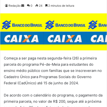
Redação
M
0
24
2 minutos de leitura
a
n
d
e
u
m
e
-
m
Começa a ser paga nesta segunda-feira (26) a primeira
a
parcela do programa Pé-de-Meia para estudantes do
i
ensino médio público com famílias que se inscreveram no
l
Cadastro Único para Programas Sociais do Governo
Federal (CadÚnico) até 15 de junho de 2024.
De acordo com o calendário do programa, o pagamento da
primeira parcela, no valor de R$ 200, segue até a próxima