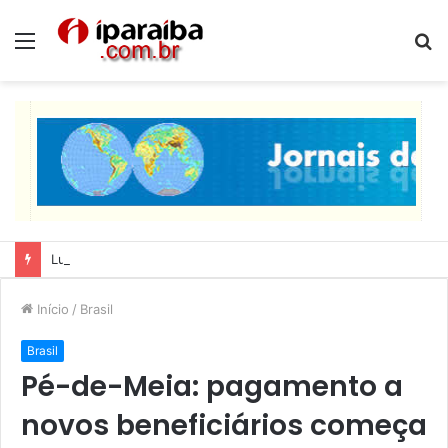
Menu
P
p
Lucas Ribeiro inspeciona obras da última etapa do Centro de Convenções
Início
/
Brasil
Brasil
Pé-de-Meia: pagamento a
novos beneficiários começa