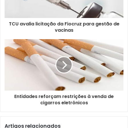
e
r
e
ç
TCU avalia licitação da Fiocruz para gestão de
o
vacinas
d
e
e
m
a
i
l
Entidades reforçam restrições à venda de
cigarros eletrônicos
Artigos relacionados