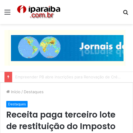
Menu
P
p
Lucas Ribeiro inspeciona obras da última etapa do Centro de Convenções
Início
/
Destaques
Destaques
Receita paga terceiro lote
de restituição do Imposto