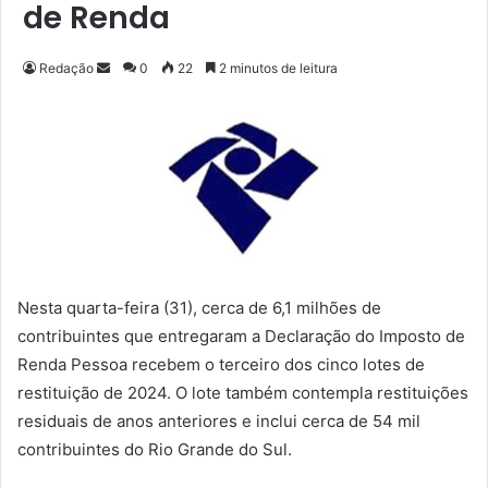
de Renda
Redação
M
0
22
2 minutos de leitura
a
n
d
e
u
m
e
-
m
Nesta quarta-feira (31), cerca de 6,1 milhões de
a
contribuintes que entregaram a Declaração do Imposto de
i
Renda Pessoa recebem o terceiro dos cinco lotes de
l
restituição de 2024. O lote também contempla restituições
residuais de anos anteriores e inclui cerca de 54 mil
contribuintes do Rio Grande do Sul.