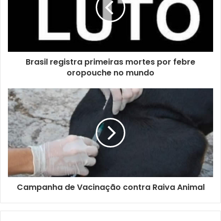
n
d
e
r
e
ç
Brasil registra primeiras mortes por febre
o
oropouche no mundo
d
e
e
m
a
i
l
Campanha de Vacinação contra Raiva Animal