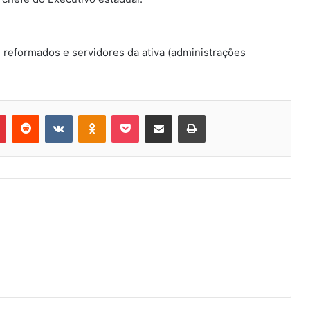
, reformados e servidores da ativa (administrações
Pinterest
Reddit
VK
OK
Pocket
Compartilhar via e-mail
Imprimir