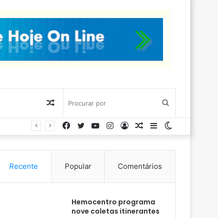
Artigo
Procurar
Facebook
Twitter
YouTube
Instagram
Entrar
Artigo
Barra
Switch
aleatório
por
aleatório
Lateral
skin
Recente
Popular
Comentários
Hemocentro programa
nove coletas itinerantes