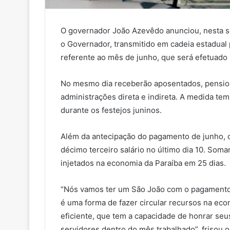
O governador João Azevêdo anunciou, nesta s
o Governador, transmitido em cadeia estadual
referente ao mês de junho, que será efetuado n
No mesmo dia receberão aposentados, pensioni
administrações direta e indireta. A medida te
durante os festejos juninos.
Além da antecipação do pagamento de junho, o
décimo terceiro salário no último dia 10. Soma
injetados na economia da Paraíba em 25 dias.
“Nós vamos ter um São João com o pagamento d
é uma forma de fazer circular recursos na eco
eficiente, que tem a capacidade de honrar se
servidores dentro do mês trabalhado”, frisou o