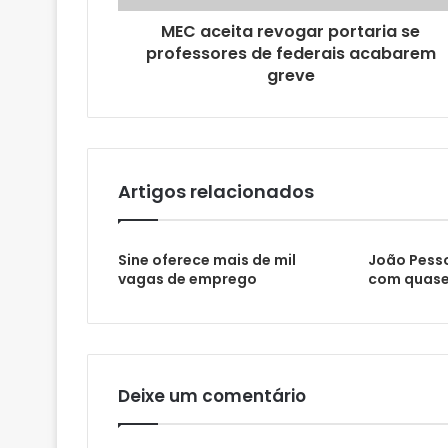
o
MEC aceita revogar portaria se
d
professores de federais acabarem
e
greve
e
m
a
i
l
Artigos relacionados
Sine oferece mais de mil
João Pesso
vagas de emprego
com quase
Deixe um comentário