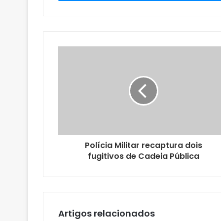
r
a
o
s
e
u
e
n
d
e
r
e
ç
o
Polícia Militar recaptura dois
d
fugitivos de Cadeia Pública
e
e
m
a
i
l
Artigos relacionados