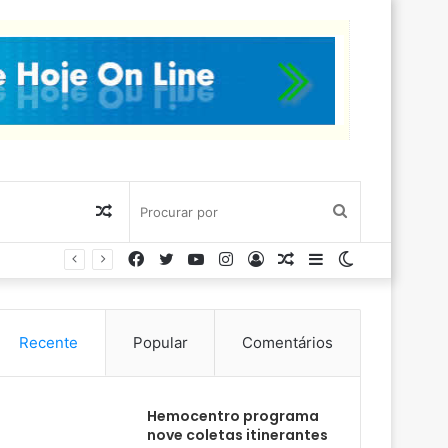
Artigo
Procurar
Facebook
Twitter
YouTube
Instagram
Entrar
Artigo
Barra
Switch
aleatório
por
aleatório
Lateral
skin
Recente
Popular
Comentários
Hemocentro programa
nove coletas itinerantes