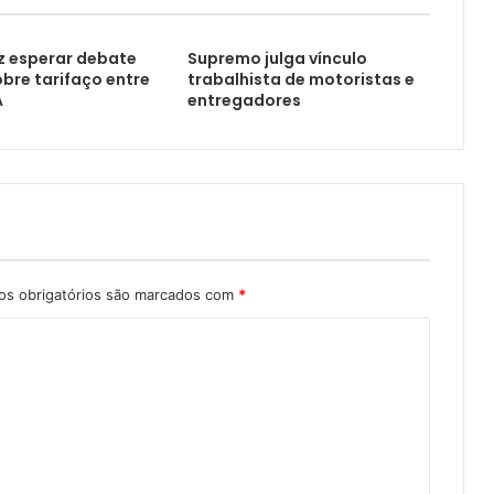
z esperar debate
Supremo julga vínculo
obre tarifaço entre
trabalhista de motoristas e
A
entregadores
s obrigatórios são marcados com
*