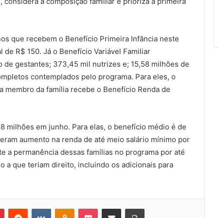
 considera a composição familiar e prioriza a primeira
nos que recebem o Benefício Primeira Infância neste
 de R$ 150. Já o Benefício Variável Familiar
 de gestantes; 373,45 mil nutrizes e; 15,58 milhões de
completos contemplados pelo programa. Para eles, o
da membro da família recebe o Benefício Renda de
8 milhões em junho. Para elas, o benefício médio é de
tiveram aumento na renda de até meio salário mínimo por
te a permanência dessas famílias no programa por até
 a que teriam direito, incluindo os adicionais para
Pinterest
Reddit
VK
OK
Pocket
Compartilhar via e-mail
Imprimir