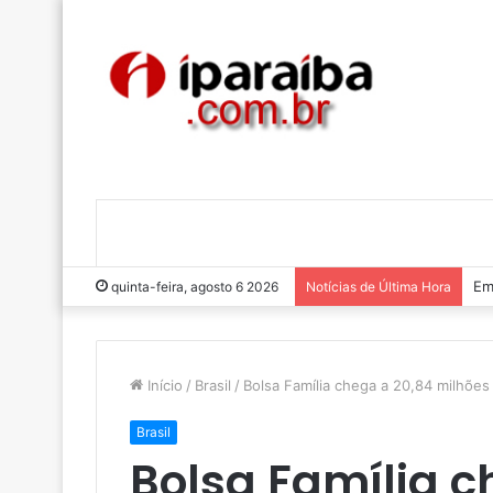
Em
quinta-feira, agosto 6 2026
Notícias de Última Hora
Início
/
Brasil
/
Bolsa Família chega a 20,84 milhões
Brasil
Bolsa Família c