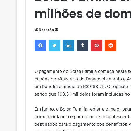
milhões de domi
Redação
M
a
Facebook
Twitter
Linkedin
Tumblr
Pinterest
Reddit
n
d
e
u
O pagamento do Bolsa Família começa nesta se
m
bilhões do Ministério do Desenvolvimento e A
e
um benefício médio de R$ 683,75. O repasse ch
-
m
sendo que 198,31 mil delas foram incluídas n
a
i
Em junho, o Bolsa Família registra o maior pa
l
primeira infância e para crianças e adolescent
destinados para o pagamento dos benefícios Pr