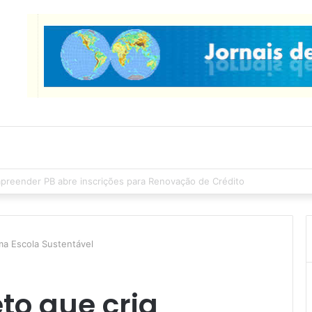
cas Ribeiro inspeciona obras da última etapa do Centro de Convenções
ma Escola Sustentável
to que cria