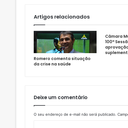
i
l
Artigos relacionados
Câmara Mun
100ª Sessã
aprovação
suplement
Romero comenta situação
da crise na saúde
Deixe um comentário
O seu endereço de e-mail não será publicado.
Campo