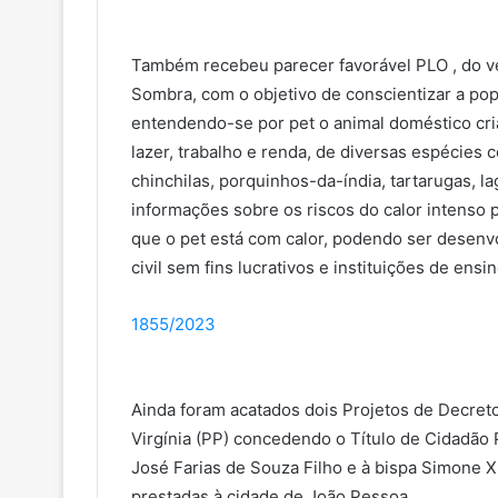
Também recebeu parecer favorável PLO , do ve
Sombra, com o objetivo de conscientizar a popu
entendendo-se por pet o animal doméstico cr
lazer, trabalho e renda, de diversas espécies 
chinchilas, porquinhos-da-índia, tartarugas, l
informações sobre os riscos do calor intenso pa
que o pet está com calor, podendo ser desenv
civil sem fins lucrativos e instituições de ensin
1855/2023
Ainda foram acatados dois Projetos de Decreto 
Virgínia (PP) concedendo o Título de Cidadão
José Farias de Souza Filho e à bispa Simone 
prestadas à cidade de João Pessoa.