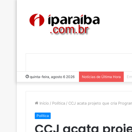
Lu
quinta-feira, agosto 6 2026
Notícias de Última Hora
Início
/
Política
/
CCJ acata projeto que cria Progra
Política
CCJ acata proje