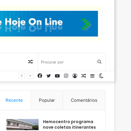
Artigo
Procurar
Facebook
Twitter
YouTube
Instagram
Entrar
Artigo
Barra
Switch
aleatório
por
aleatório
Lateral
skin
Recente
Popular
Comentários
Hemocentro programa
nove coletas itinerantes