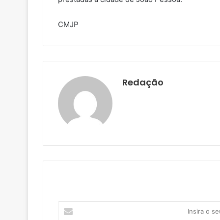
CMJP
Redação
I
n