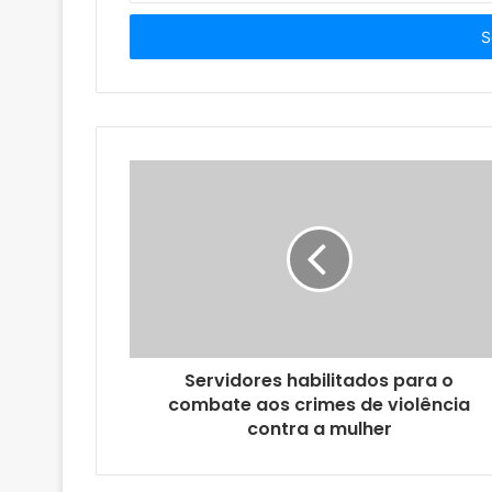
s
i
r
a
o
s
e
u
e
n
d
e
r
e
ç
o
Servidores habilitados para o
d
combate aos crimes de violência
e
contra a mulher
e
m
a