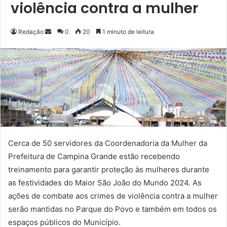
violência contra a mulher
Redação
M
0
20
1 minuto de leitura
a
n
d
e
u
m
e
-
m
Cerca de 50 servidores da Coordenadoria da Mulher da
a
Prefeitura de Campina Grande estão recebendo
i
treinamento para garantir proteção às mulheres durante
l
as festividades do Maior São João do Mundo 2024. As
ações de combate aos crimes de violência contra a mulher
serão mantidas no Parque do Povo e também em todos os
espaços públicos do Município.