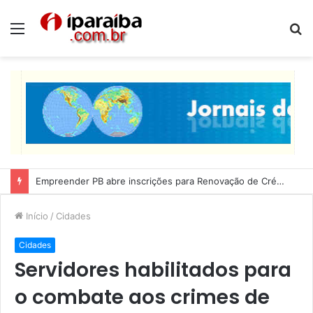
Menu
P
p
Lucas Ribeiro inspeciona obras da última etapa do Centro de Convenções
Início
/
Cidades
Cidades
Servidores habilitados para
o combate aos crimes de