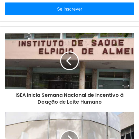
s
i
r
a
o
s
e
u
e
n
d
e
r
e
ç
ISEA inicia Semana Nacional de Incentivo à
o
Doação de Leite Humano
d
e
e
m
a