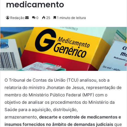
medicamento
Redação
M
0
25
1 minuto de leitura
a
n
d
e
u
m
e
-
m
O Tribunal de Contas da União (TCU) analisou, sob a
a
relatoria do ministro Jhonatan de Jesus, representação de
i
membro do Ministério Público Federal (MPF) com o
l
objetivo de analisar os procedimentos do Ministério da
Saúde para a aquisição, distribuição,
armazenamento,
descarte e controle de medicamentos e
insumos fornecidos no âmbito de demandas judiciais
que