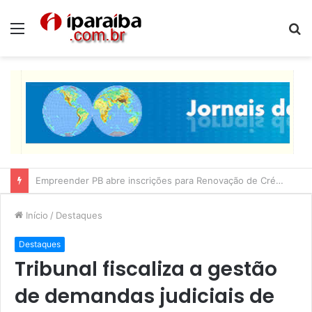
Menu
P
p
Lucas Ribeiro inspeciona obras da última etapa do Centro de Convenções
Início
/
Destaques
Destaques
Tribunal fiscaliza a gestão
de demandas judiciais de