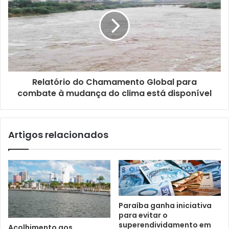
e
m
a
i
l
Relatório do Chamamento Global para
combate à mudança do clima está disponível
Artigos relacionados
Paraíba ganha iniciativa
para evitar o
superendividamento em
Acolhimento aos