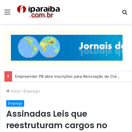
Menu
P
p
Empreender PB abre inscrições para Renovação de Crédito
Início
/
Emprego
Emprego
Assinadas Leis que
reestruturam cargos no