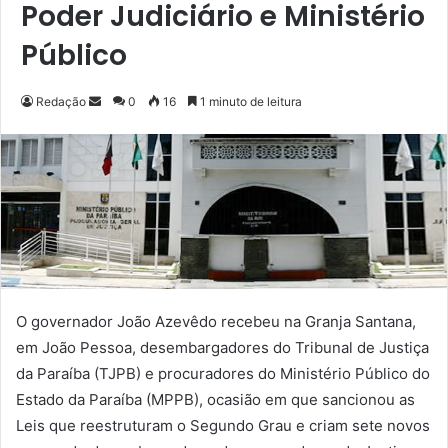
Poder Judiciário e Ministério
Público
Redação
M
0
16
1 minuto de leitura
a
n
d
e
u
m
e
-
m
O governador João Azevêdo recebeu na Granja Santana,
a
em João Pessoa, desembargadores do Tribunal de Justiça
i
da Paraíba (TJPB) e procuradores do Ministério Público do
l
Estado da Paraíba (MPPB), ocasião em que sancionou as
Leis que reestruturam o Segundo Grau e criam sete novos