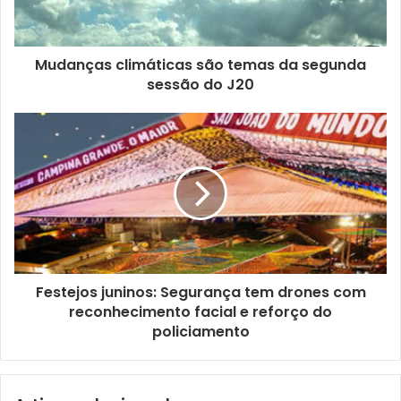
e
r
e
ç
Mudanças climáticas são temas da segunda
o
sessão do J20
d
e
e
m
a
i
l
Festejos juninos: Segurança tem drones com
reconhecimento facial e reforço do
policiamento