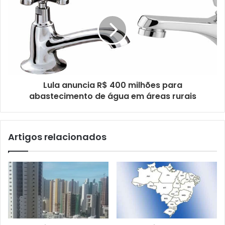
m
a
i
l
Lula anuncia R$ 400 milhões para
abastecimento de água em áreas rurais
Artigos relacionados