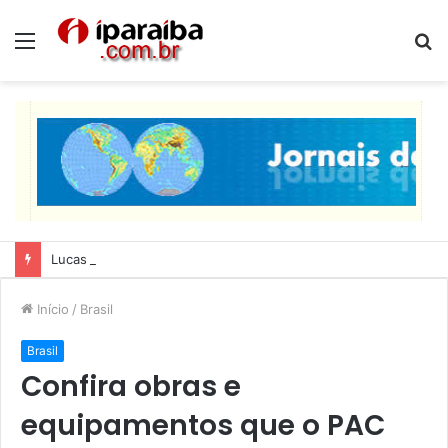
Menu
P
p
Lucas Ribeiro inspeciona obras da última etapa do Centro de Convenções
Início
/
Brasil
Brasil
Confira obras e
equipamentos que o PAC