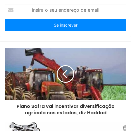
I
n
s
i
r
a
o
s
e
u
e
n
d
e
r
e
ç
Plano Safra vai incentivar diversificação
o
agrícola nos estados, diz Haddad
d
e
e