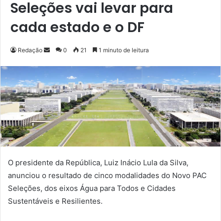
Seleções vai levar para
cada estado e o DF
Redação
M
0
21
1 minuto de leitura
a
n
d
e
u
m
e
-
m
O presidente da República, Luiz Inácio Lula da Silva,
a
anunciou o resultado de cinco modalidades do Novo PAC
i
Seleções, dos eixos Água para Todos e Cidades
l
Sustentáveis e Resilientes.