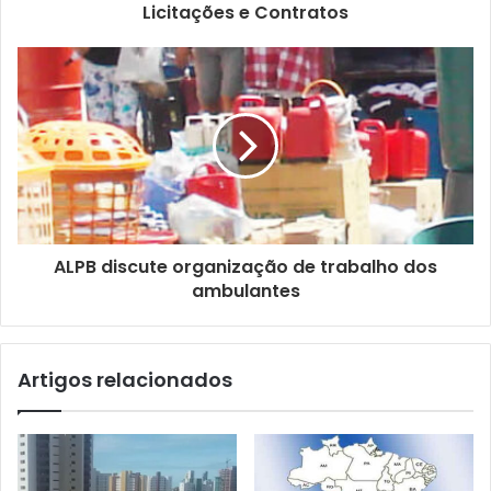
d
Licitações e Contratos
e
e
m
a
i
l
ALPB discute organização de trabalho dos
ambulantes
Artigos relacionados