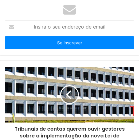
I
n
s
i
r
a
o
s
e
u
e
n
d
e
r
e
ç
Tribunais de contas querem ouvir gestores
o
sobre a implementação da nova Lei de