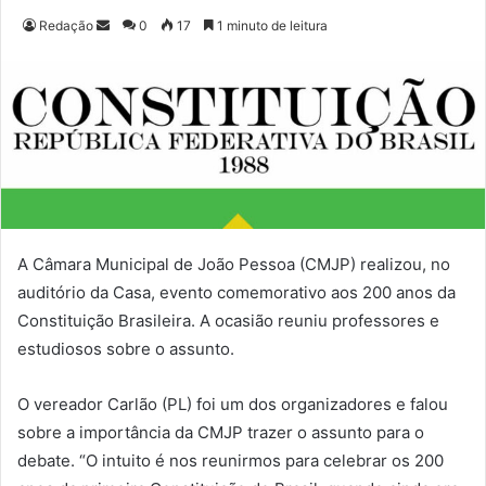
Redação
M
0
17
1 minuto de leitura
a
n
d
e
u
m
e
-
m
A Câmara Municipal de João Pessoa (CMJP) realizou, no
a
auditório da Casa, evento comemorativo aos 200 anos da
i
Constituição Brasileira. A ocasião reuniu professores e
l
estudiosos sobre o assunto.
O vereador Carlão (PL) foi um dos organizadores e falou
sobre a importância da CMJP trazer o assunto para o
debate. “O intuito é nos reunirmos para celebrar os 200