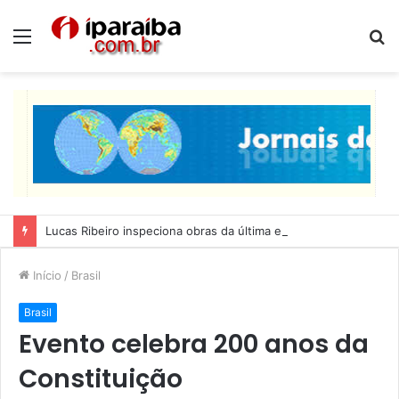
Menu
P
p
Lucas Ribeiro inspeciona obras da última etapa do Centro de Convenções
Início
/
Brasil
Brasil
Evento celebra 200 anos da
Constituição