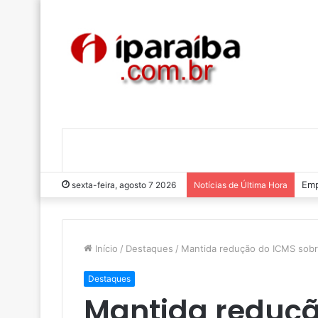
Emp
sexta-feira, agosto 7 2026
Notícias de Última Hora
Início
/
Destaques
/
Mantida redução do ICMS sobre
Destaques
Mantida reduçã