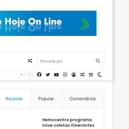
Artigo
Procurar
Facebook
Twitter
YouTube
Instagram
Entrar
Artigo
Barra
Switch
aleatório
por
aleatório
Lateral
skin
Recente
Popular
Comentários
Hemocentro programa
nove coletas itinerantes