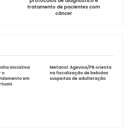
protocolos de diagnóstico e
tratamento de pacientes com
câncer
nha iniciativa
Metanol: Agevisa/PB orienta
r o
na fiscalização de bebidas
vidamento em
suspeitas de adulteração
rtuais