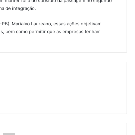
m manter foi a do subsídio da passagem no segundo
ma de integração.
-PB), Marialvo Laureano, essas ações objetivam
os, bem como permitir que as empresas tenham