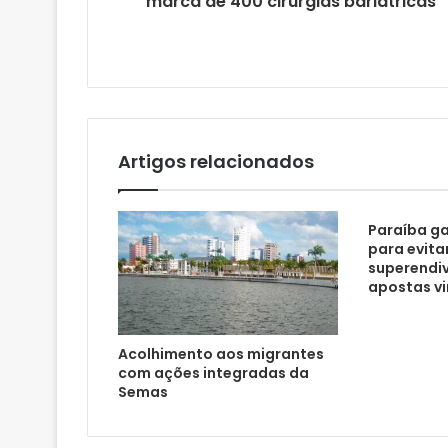
marca de 400 cirurgias bariátricas
e
e
m
a
i
l
Artigos relacionados
Paraíba ga
para evita
superendi
apostas vi
Acolhimento aos migrantes
com ações integradas da
Semas