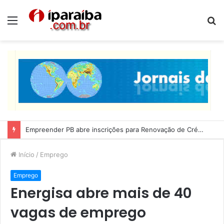
Menu
P
p
Lucas Ribeiro inspeciona obras da última etapa do Centro de Convenções
Início
/
Emprego
Emprego
Energisa abre mais de 40
vagas de emprego