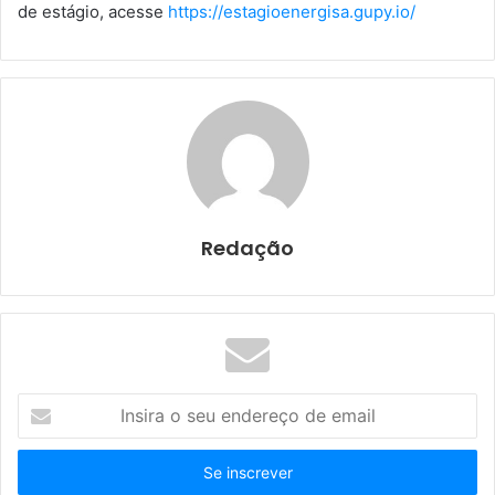
de estágio, acesse
https://estagioenergisa.gupy.io/
Redação
I
n
s
i