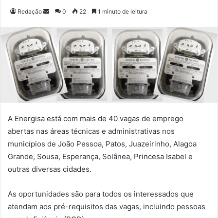
Redação
M
0
22
1 minuto de leitura
a
n
d
e
u
m
e
-
m
A Energisa está com mais de 40 vagas de emprego
a
abertas nas áreas técnicas e administrativas nos
i
municípios de João Pessoa, Patos, Juazeirinho, Alagoa
l
Grande, Sousa, Esperança, Solânea, Princesa Isabel e
outras diversas cidades.
As oportunidades são para todos os interessados que
atendam aos pré-requisitos das vagas, incluindo pessoas