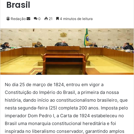
Brasil
Redação
M
0
21
4 minutos de leitura
a
n
d
e
u
m
e
-
m
No dia 25 de março de 1824, entrou em vigor a
a
Constituição do Império do Brasil, a primeira da nossa
i
história, dando início ao constitucionalismo brasileiro, que
l
nesta segunda-feira (25) completa 200 anos. Imposta pelo
imperador Dom Pedro I, a Carta de 1924 estabeleceu no
Brasil uma monarquia constitucional hereditária e foi
inspirada no liberalismo conservador, garantindo amplos