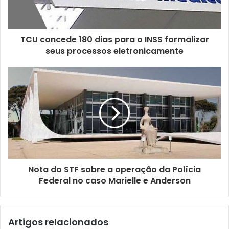
e
r
e
ç
TCU concede 180 dias para o INSS formalizar
o
seus processos eletronicamente
d
e
e
m
a
i
l
Nota do STF sobre a operação da Polícia
Federal no caso Marielle e Anderson
Artigos relacionados