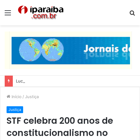
Menu
P
p
Lucas Ribeiro inspeciona obras da última etapa do Centro de Convenções
Início
/
Justiça
Justiça
STF celebra 200 anos de
constitucionalismo no