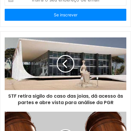
n
s
i
r
a
o
s
e
u
e
n
d
e
r
e
ç
STF retira sigilo do caso das joias, dá acesso às
o
partes e abre vista para análise da PGR
d
e
e
m