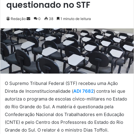
questionado no STF
Redação
M
0
38
1 minuto de leitura
a
n
d
e
u
m
e
-
O Supremo Tribunal Federal (STF) recebeu uma Ação
m
Direta de Inconstitucionalidade (
ADI 7682
) contra lei que
a
i
autoriza o programa de escolas cívico-militares no Estado
l
do Rio Grande do Sul. A matéria é questionada pela
Confederação Nacional dos Trabalhadores em Educação
(CNTE) e pelo Centro dos Professores do Estado do Rio
Grande do Sul. O relator é o ministro Dias Toffoli.