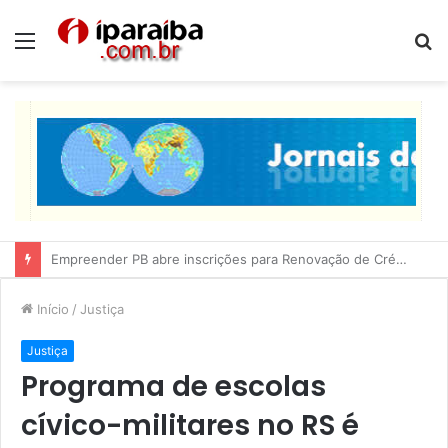
Menu
P
p
Lucas Ribeiro inspeciona obras da última etapa do Centro de Convenções
Início
/
Justiça
Justiça
Programa de escolas
cívico-militares no RS é