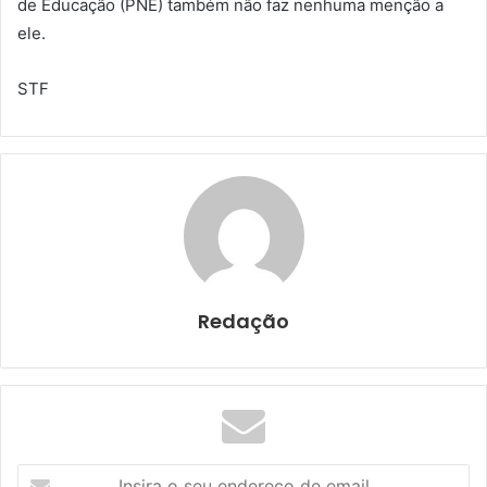
de Educação (PNE) também não faz nenhuma menção a
ele.
STF
Redação
I