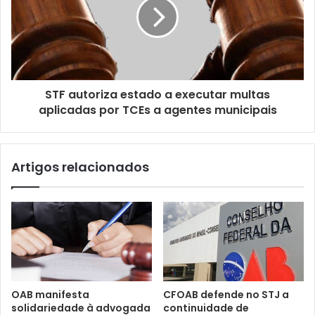
a
i
l
STF autoriza estado a executar multas
aplicadas por TCEs a agentes municipais
Artigos relacionados
OAB manifesta
CFOAB defende no STJ a
solidariedade à advogada
continuidade de