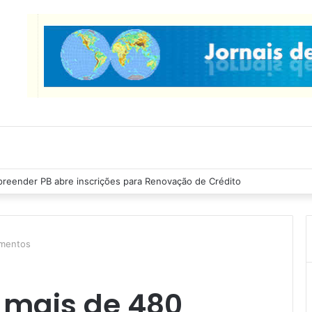
as Ribeiro inspeciona obras da última etapa do Centro de Convenções
imentos
a mais de 480