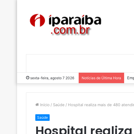
Luc
sexta-feira, agosto 7 2026
Notícias de Última Hora
Início
/
Saúde
/
Hospital realiza mais de 480 atend
Saúde
Hospital realiz