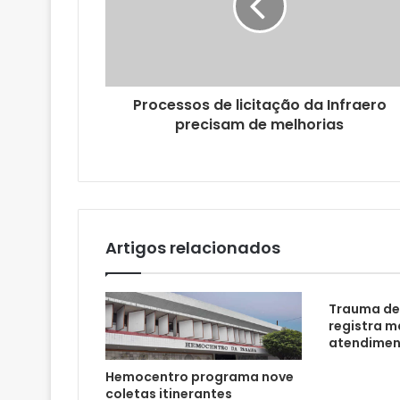
e
r
e
ç
o
Processos de licitação da Infraero
d
precisam de melhorias
e
e
m
a
i
l
Artigos relacionados
Trauma de
registra m
atendimen
Hemocentro programa nove
coletas itinerantes