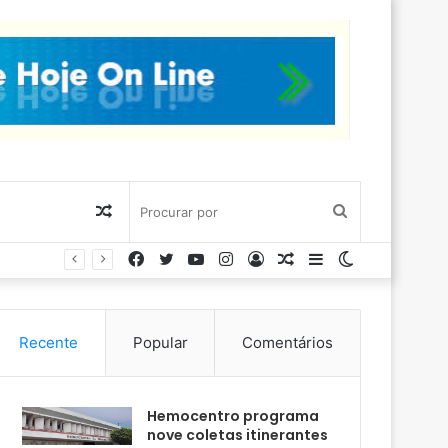
Artigo
Procurar
Facebook
Twitter
YouTube
Instagram
Entrar
Artigo
Barra
Switch
aleatório
por
aleatório
Lateral
skin
Recente
Popular
Comentários
Hemocentro programa
nove coletas itinerantes