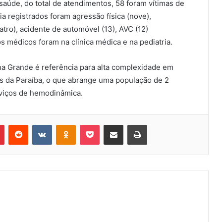
aúde, do total de atendimentos, 58 foram vítimas de
 registrados foram agressão física (nove),
atro), acidente de automóvel (13), AVC (12)
 médicos foram na clínica médica e na pediatria.
a Grande é referência para alta complexidade em
s da Paraíba, o que abrange uma população de 2
rviços de hemodinâmica.
Pinterest
Reddit
VK
OK
Pocket
Compartilhar via e-mail
Imprimir