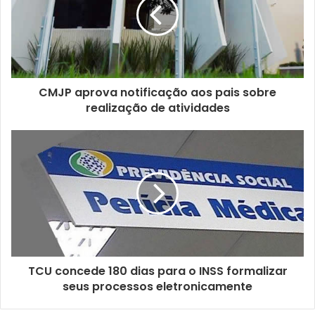
e
n
d
e
r
e
ç
CMJP aprova notificação aos pais sobre
o
realização de atividades
d
e
e
m
a
i
l
TCU concede 180 dias para o INSS formalizar
seus processos eletronicamente