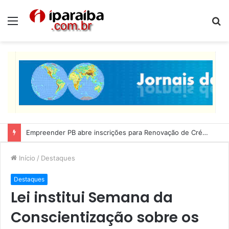
Menu
P
p
Empreender PB abre inscrições para Renovação de Crédito
Início
/
Destaques
Destaques
Lei institui Semana da
Conscientização sobre os