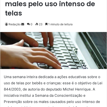
males pelo uso intenso de
telas
Redação
M
0
23
1 minuto de leitura
a
n
d
e
u
m
e
-
m
Uma semana inteira dedicada a ações educativas sobre o
a
uso de telas por bebês e crianças: esse é o objetivo da Lei
i
844/2003, de autoria do deputado Michel Henrique. A
l
iniciativa institui a Semana da Conscientização e
Prevenção sobre os males causados pelo uso intenso de