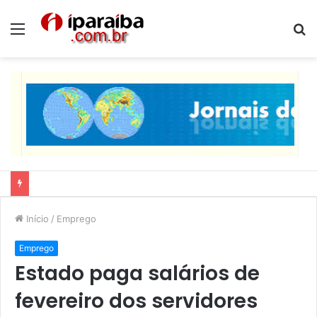
Menu
P
p
Lucas Ribeiro inspeciona obras da última etapa do Centro de Convenções
Início
/
Emprego
Emprego
Estado paga salários de
fevereiro dos servidores