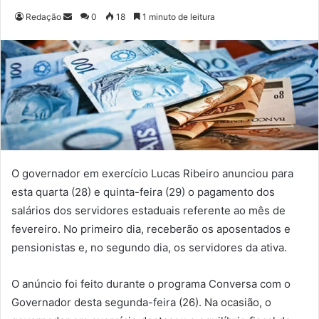
Redação
M
0
18
1 minuto de leitura
a
n
d
e
u
m
e
-
m
O governador em exercício Lucas Ribeiro anunciou para
a
esta quarta (28) e quinta-feira (29) o pagamento dos
i
salários dos servidores estaduais referente ao mês de
l
fevereiro. No primeiro dia, receberão os aposentados e
pensionistas e, no segundo dia, os servidores da ativa.
O anúncio foi feito durante o programa Conversa com o
Governador desta segunda-feira (26). Na ocasião, o