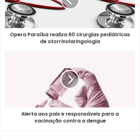
n
d
e
r
e
ç
Opera Paraíba realiza 60 cirurgias pediátricas
o
de otorrinolaringologia
d
e
e
m
a
i
l
Alerta aos pais e responsáveis para a
vacinação contra a dengue