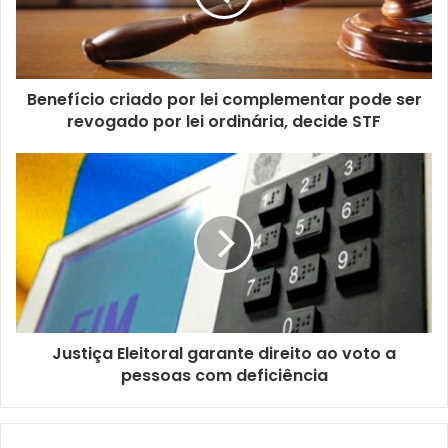
d
e
r
e
ç
Benefício criado por lei complementar pode ser
o
revogado por lei ordinária, decide STF
d
e
e
m
a
i
l
Justiça Eleitoral garante direito ao voto a
pessoas com deficiência