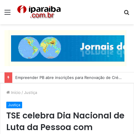
Menu
P
p
Lucas Ribeiro inspeciona obras da última etapa do Centro de Convenções
Início
/
Justiça
Justiça
TSE celebra Dia Nacional de
Luta da Pessoa com