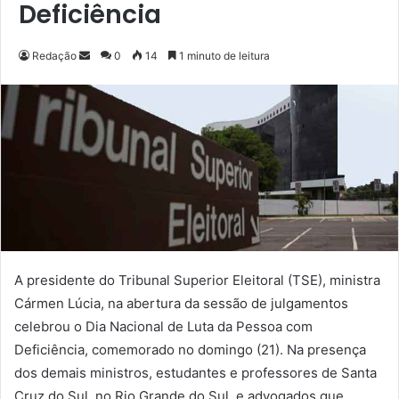
Deficiência
Redação
M
0
14
1 minuto de leitura
a
n
d
e
u
m
e
-
m
a
A presidente do Tribunal Superior Eleitoral (TSE), ministra
i
Cármen Lúcia, na abertura da sessão de julgamentos
l
celebrou o Dia Nacional de Luta da Pessoa com
Deficiência, comemorado no domingo (21). Na presença
dos demais ministros, estudantes e professores de Santa
Cruz do Sul, no Rio Grande do Sul, e advogados que