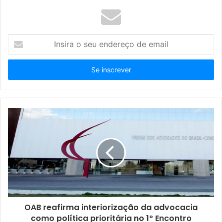
I
n
s
i
r
a
o
s
e
u
e
n
d
e
r
e
ç
OAB reafirma interiorização da advocacia
o
como política prioritária no 1º Encontro