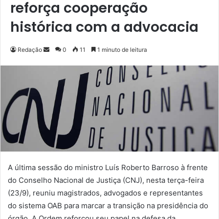
reforça cooperação
histórica com a advocacia
Redação
M
0
11
1 minuto de leitura
a
n
d
e
u
m
e
-
m
A última sessão do ministro Luís Roberto Barroso à frente
a
i
do Conselho Nacional de Justiça (CNJ), nesta terça-feira
l
(23/9), reuniu magistrados, advogados e representantes
do sistema OAB para marcar a transição na presidência do
órgão. A Ordem reforçou seu papel na defesa da