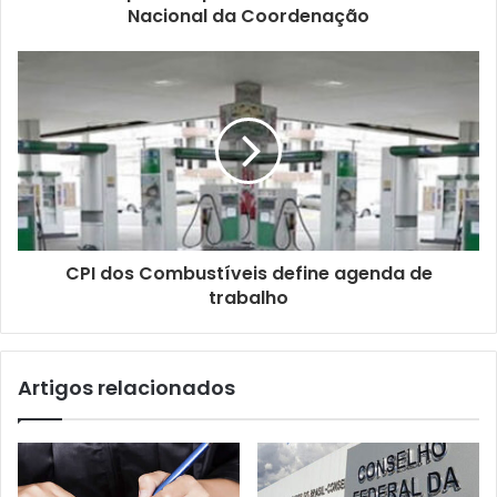
d
Nacional da Coordenação
e
e
m
a
i
l
CPI dos Combustíveis define agenda de
trabalho
Artigos relacionados