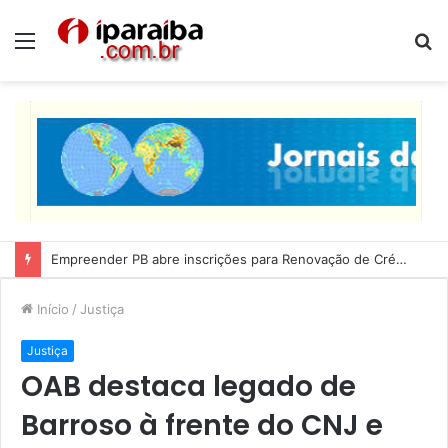
Menu
P
p
Empreender PB abre inscrições para Renovação de Crédito
Início
/
Justiça
Justiça
OAB destaca legado de
Barroso à frente do CNJ e