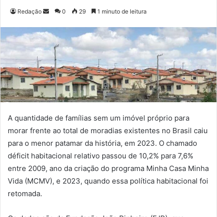
Redação
M
0
29
1 minuto de leitura
a
n
d
e
u
m
e
-
m
A quantidade de famílias sem um imóvel próprio para
a
morar frente ao total de moradias existentes no Brasil caiu
i
para o menor patamar da história, em 2023. O chamado
l
déficit habitacional relativo passou de 10,2% para 7,6%
entre 2009, ano da criação do programa Minha Casa Minha
Vida (MCMV), e 2023, quando essa política habitacional foi
retomada.