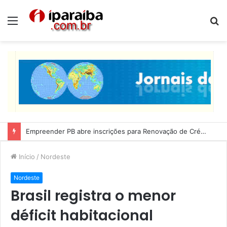
Menu
P
p
Empreender PB abre inscrições para Renovação de Crédito
Início
/
Nordeste
Nordeste
Brasil registra o menor
déficit habitacional