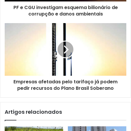
e
ç
PF e CGU investigam esquema bilionário de
o
corrupção e danos ambientais
d
e
e
m
a
i
l
Empresas afetadas pelo tarifaço já podem
pedir recursos do Plano Brasil Soberano
Artigos relacionados