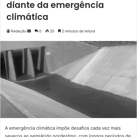
diante da emergência
climática
Redação
M
0
20
2 minutos de leitura
a
n
d
e
u
m
e
-
m
a
i
l
A emergência climática impõe desafios cada vez mais
severos ao semiárido nordestino, com longos períodos de