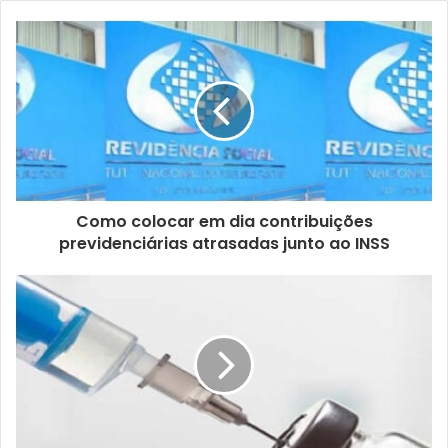
o
s
e
u
e
n
d
e
r
e
ç
Como colocar em dia contribuições
o
previdenciárias atrasadas junto ao INSS
d
e
e
m
a
i
l