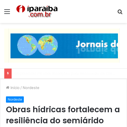
Menu
P
p
Lucas Ribeiro inspeciona obras da última etapa do Centro de Convenções
Início
/
Nordeste
Nordeste
Obras hídricas fortalecem a
resiliência do semiárido