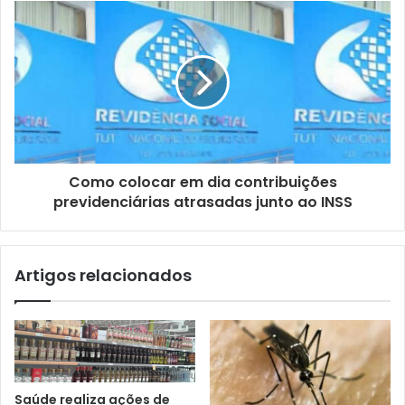
e
e
m
a
i
l
Como colocar em dia contribuições
previdenciárias atrasadas junto ao INSS
Artigos relacionados
Saúde realiza ações de