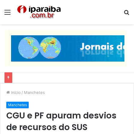
Menu
P
p
Lucas Ribeiro inspeciona obras da última etapa do Centro de Convenções
Início
/
Manchetes
Manchetes
CGU e PF apuram desvios
de recursos do SUS