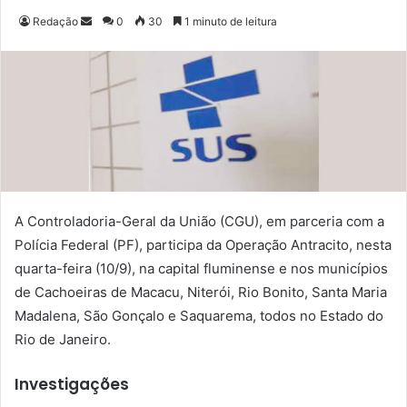
Redação
M
0
30
1 minuto de leitura
a
n
d
e
u
m
e
-
m
A Controladoria-Geral da União (CGU), em parceria com a
a
Polícia Federal (PF), participa da Operação Antracito, nesta
i
quarta-feira (10/9), na capital fluminense e nos municípios
l
de Cachoeiras de Macacu, Niterói, Rio Bonito, Santa Maria
Madalena, São Gonçalo e Saquarema, todos no Estado do
Rio de Janeiro.
Investigações