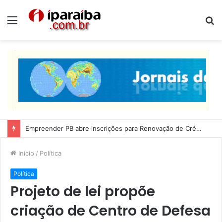
Menu
P
p
Lucas Ribeiro inspeciona obras da última etapa do Centro de Convenções
Início
/
Política
Política
Projeto de lei propõe
criação de Centro de Defesa