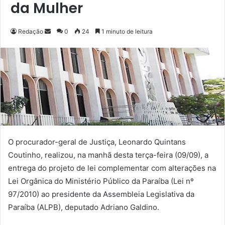
da Mulher
Redação
M
0
24
1 minuto de leitura
a
n
d
e
u
m
e
-
m
O procurador-geral de Justiça, Leonardo Quintans
a
Coutinho, realizou, na manhã desta terça-feira (09/09), a
i
entrega do projeto de lei complementar com alterações na
l
Lei Orgânica do Ministério Público da Paraíba (Lei nº
97/2010) ao presidente da Assembleia Legislativa da
Paraíba (ALPB), deputado Adriano Galdino.