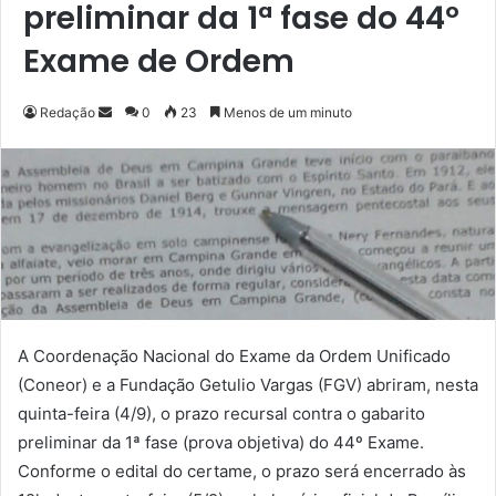
preliminar da 1ª fase do 44º
Exame de Ordem
Redação
M
0
23
Menos de um minuto
a
n
d
e
u
m
e
-
m
A Coordenação Nacional do Exame da Ordem Unificado
a
(Coneor) e a Fundação Getulio Vargas (FGV) abriram, nesta
i
quinta-feira (4/9), o prazo recursal contra o gabarito
l
preliminar da 1ª fase (prova objetiva) do 44º Exame.
Conforme o edital do certame, o prazo será encerrado às