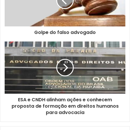
n
d
e
r
e
ç
Golpe do falso advogado
o
d
e
e
m
a
i
l
ESA e CNDH alinham ações e conhecem
proposta de formação em direitos humanos
para advocacia