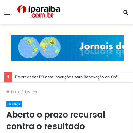
Menu
P
p
Lucas Ribeiro inspeciona obras da última etapa do Centro de Convenções
Início
/
Justiça
Justiça
Aberto o prazo recursal
contra o resultado