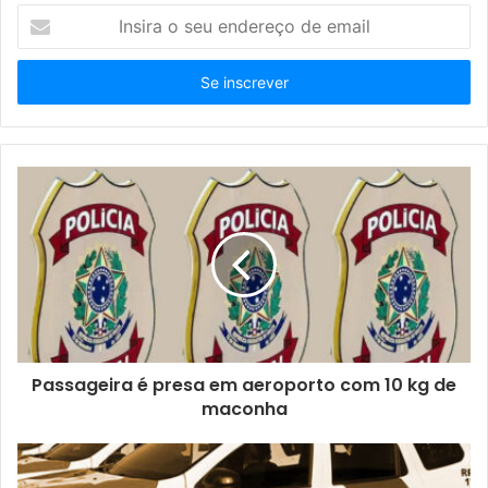
I
n
s
i
r
a
o
s
e
u
e
n
d
e
r
e
ç
Passageira é presa em aeroporto com 10 kg de
o
maconha
d
e
e