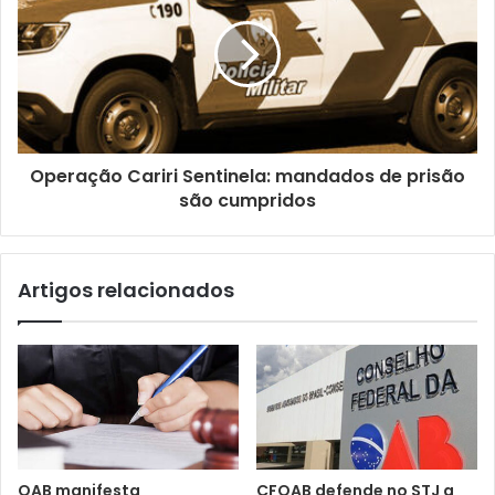
m
a
i
l
Operação Cariri Sentinela: mandados de prisão
são cumpridos
Artigos relacionados
OAB manifesta
CFOAB defende no STJ a