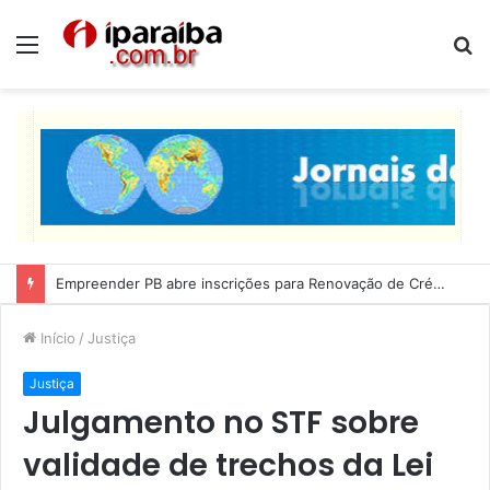
Menu
P
p
Lucas Ribeiro inspeciona obras da última etapa do Centro de Convenções
Início
/
Justiça
Justiça
Julgamento no STF sobre
validade de trechos da Lei