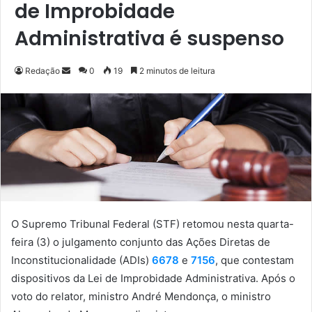
de Improbidade
Administrativa é suspenso
Redação
M
0
19
2 minutos de leitura
a
n
d
e
u
m
e
-
m
O Supremo Tribunal Federal (STF) retomou nesta quarta-
a
feira (3) o julgamento conjunto das Ações Diretas de
i
Inconstitucionalidade (ADIs)
6678
e
7156
, que contestam
l
dispositivos da Lei de Improbidade Administrativa. Após o
voto do relator, ministro André Mendonça, o ministro