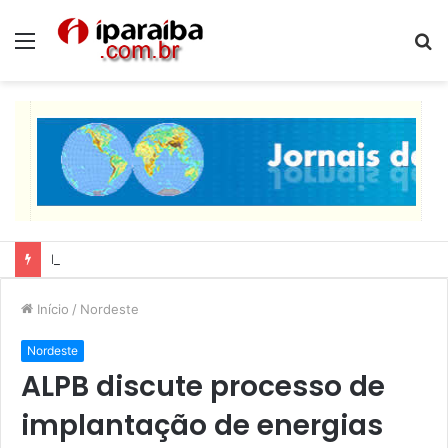
Menu
P
p
Lucas Ribeiro inspeciona obras da última etapa do Centro de Convenções
Início
/
Nordeste
Nordeste
ALPB discute processo de
implantação de energias