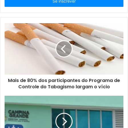
i
r
a
o
s
e
u
e
n
d
e
r
e
ç
Mais de 80% dos participantes do Programa de
o
Controle do Tabagismo largam o vício
d
e
e
m
a
i
l