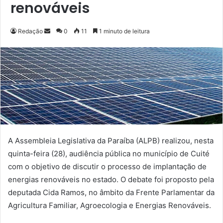
renováveis
Redação
M
0
11
1 minuto de leitura
a
n
d
e
u
m
e
-
m
A Assembleia Legislativa da Paraíba (ALPB) realizou, nesta
a
quinta-feira (28), audiência pública no município de Cuité
i
com o objetivo de discutir o processo de implantação de
l
energias renováveis no estado. O debate foi proposto pela
deputada Cida Ramos, no âmbito da Frente Parlamentar da
Agricultura Familiar, Agroecologia e Energias Renováveis.