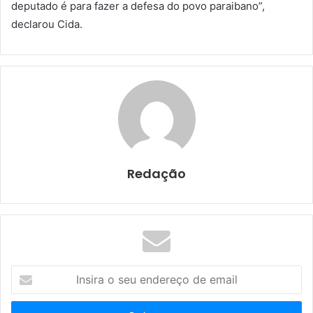
deputado é para fazer a defesa do povo paraibano”,
declarou Cida.
Redação
I
n
s