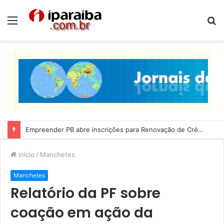
Menu
P
p
Empreender PB abre inscrições para Renovação de Crédito
Início
/
Manchetes
Manchetes
Relatório da PF sobre
coação em ação da