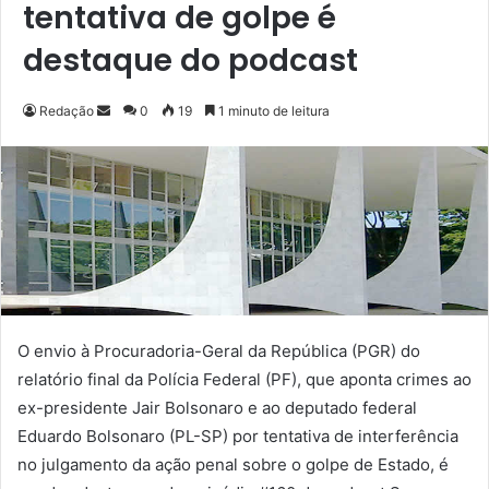
tentativa de golpe é
destaque do podcast
Redação
M
0
19
1 minuto de leitura
a
n
d
e
u
m
e
-
m
O envio à Procuradoria-Geral da República (PGR) do
a
relatório final da Polícia Federal (PF), que aponta crimes ao
i
ex-presidente Jair Bolsonaro e ao deputado federal
l
Eduardo Bolsonaro (PL-SP) por tentativa de interferência
no julgamento da ação penal sobre o golpe de Estado, é