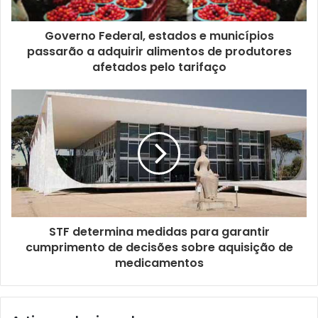
r
e
ç
Governo Federal, estados e municípios
o
passarão a adquirir alimentos de produtores
d
afetados pelo tarifaço
e
e
m
a
i
l
STF determina medidas para garantir
cumprimento de decisões sobre aquisição de
medicamentos