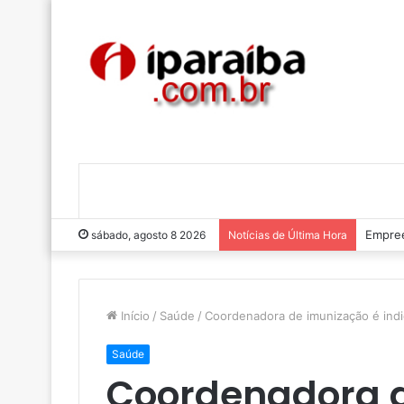
Empree
sábado, agosto 8 2026
Notícias de Última Hora
Início
/
Saúde
/
Coordenadora de imunização é ind
Saúde
Coordenadora d