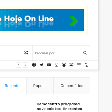
Artigo
Procurar
Facebook
Twitter
YouTube
Instagram
Entrar
Artigo
Barra
Switch
aleatório
por
aleatório
Lateral
skin
Recente
Popular
Comentários
Hemocentro programa
nove coletas itinerantes