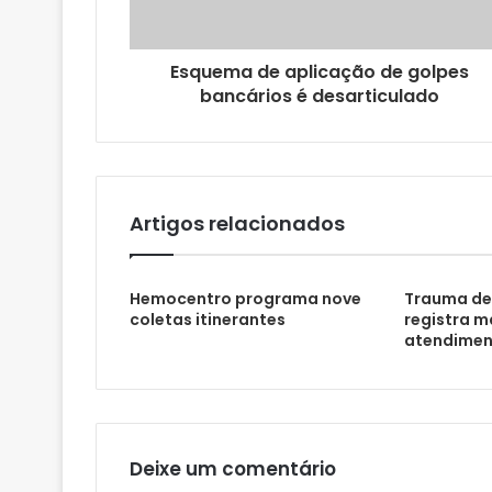
e
ç
o
Esquema de aplicação de golpes
d
bancários é desarticulado
e
e
m
a
i
l
Artigos relacionados
Hemocentro programa nove
Trauma de
coletas itinerantes
registra m
atendimen
Deixe um comentário