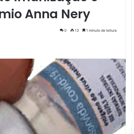
êmio Anna Nery
0
13
1 minuto de leitura