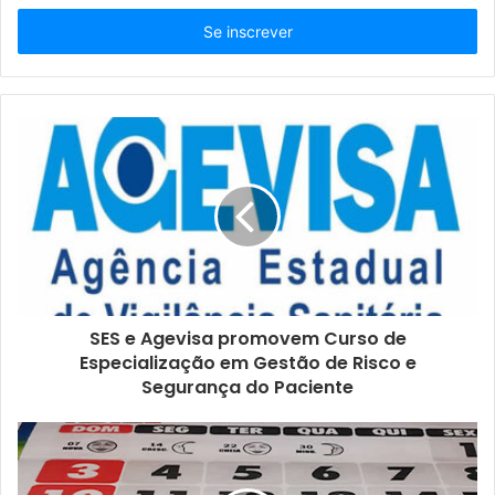
s
i
r
a
o
s
e
u
e
n
d
e
r
e
ç
SES e Agevisa promovem Curso de
o
Especialização em Gestão de Risco e
d
Segurança do Paciente
e
e
m
a