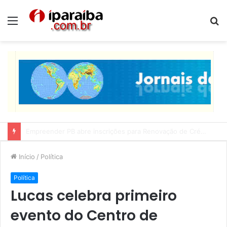
Menu
P
p
Lucas Ribeiro inspeciona obras da última etapa do Centro de Convenções
Início
/
Política
Política
Lucas celebra primeiro
evento do Centro de