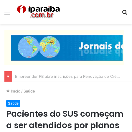
Menu
P
p
Lucas Ribeiro inspeciona obras da última etapa do Centro de Convenções
Início
/
Saúde
Saúde
Pacientes do SUS começam
a ser atendidos por planos