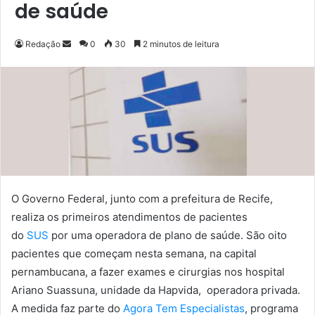
de saúde
Redação
M
0
30
2 minutos de leitura
a
n
d
e
u
m
e
-
m
O Governo Federal, junto com a prefeitura de Recife,
a
realiza os primeiros atendimentos de pacientes
i
do
SUS
por uma operadora de plano de saúd
e. São oito
l
pacientes que começam nesta semana, na capital
pernambucana, a fazer exames e cirurgias nos hospital
Ariano Suassuna, unidade da Hapvida, operadora privada.
A medida faz parte do
A
gora Tem Especialistas
, programa