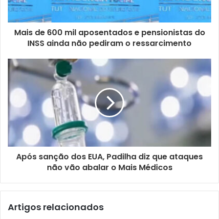
r
e
ç
Mais de 600 mil aposentados e pensionistas do
o
INSS ainda não pediram o ressarcimento
d
e
e
m
a
i
l
Após sanção dos EUA, Padilha diz que ataques
não vão abalar o Mais Médicos
Artigos relacionados