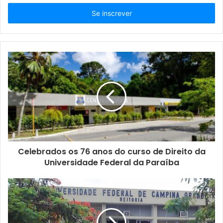
s
i
r
a
o
s
e
u
e
n
d
e
r
e
ç
Celebrados os 76 anos do curso de Direito da
o
Universidade Federal da Paraíba
d
e
e
m
a