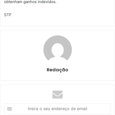
obtenham ganhos indevidos.
STF
Redação
I
n