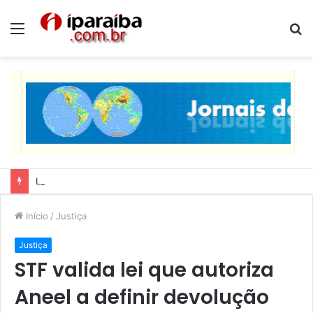
Menu
P
p
Lucas Ribeiro inspeciona obras da última etapa do Centro de Convenções
Início
/
Justiça
Justiça
STF valida lei que autoriza
Aneel a definir devolução