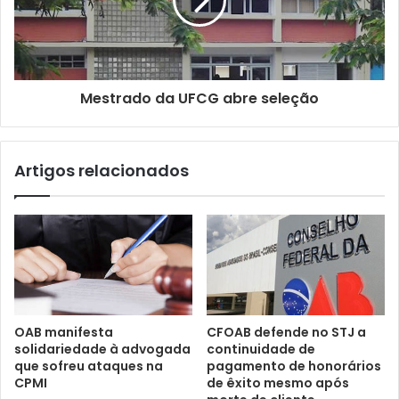
i
l
Mestrado da UFCG abre seleção
Artigos relacionados
OAB manifesta
CFOAB defende no STJ a
solidariedade à advogada
continuidade de
que sofreu ataques na
pagamento de honorários
CPMI
de êxito mesmo após