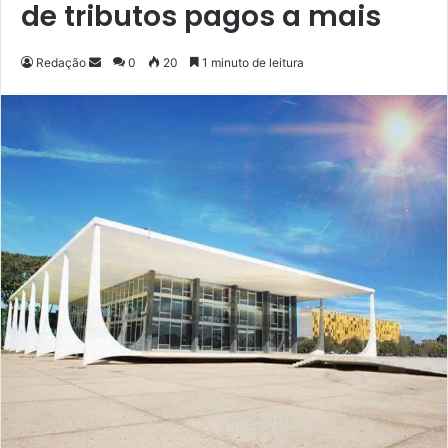
de tributos pagos a mais
Redação
M
0
20
1 minuto de leitura
a
n
d
e
u
m
e
-
m
a
i
l