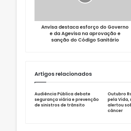
r
e
ç
o
Anvisa destaca esforço do Governo
d
e da Agevisa na aprovação e
e
sanção do Código Sanitário
e
m
a
i
l
Artigos relacionados
Audiência Pública debate
Outubro Ro
segurança viária e prevenção
pela Vida,
de sinistros de trânsito
alertou so
câncer