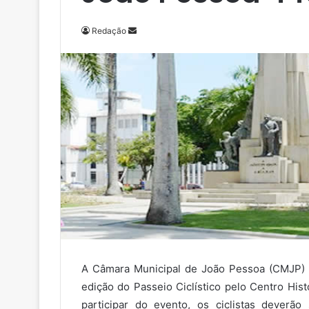
Redação
M
a
n
d
e
u
m
e
-
m
a
i
l
A Câmara Municipal de João Pessoa (CMJP) v
edição do Passeio Ciclístico pelo Centro Hi
participar do evento, os ciclistas deverã