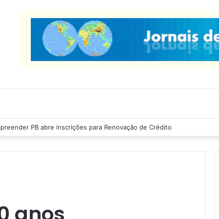
cas Ribeiro inspeciona obras da última etapa do Centro de Convenções
0 anos