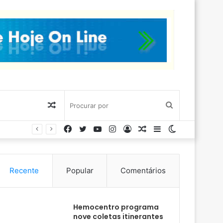
Artigo
Procurar
Facebook
Twitter
YouTube
Instagram
Entrar
Artigo
Barra
Switch
aleatório
por
aleatório
Lateral
skin
Recente
Popular
Comentários
Hemocentro programa
nove coletas itinerantes