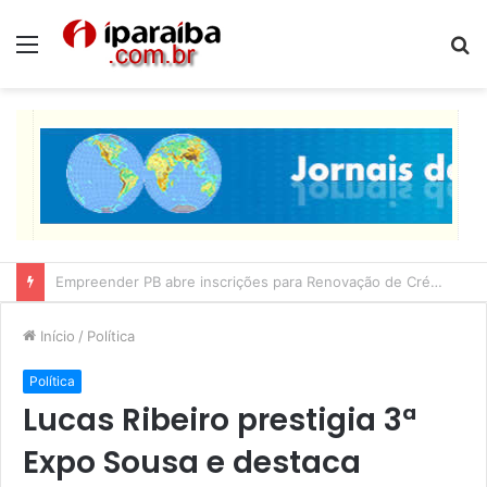
Menu
P
p
Lucas Ribeiro inspeciona obras da última etapa do Centro de Convenções
Início
/
Política
Política
Lucas Ribeiro prestigia 3ª
Expo Sousa e destaca