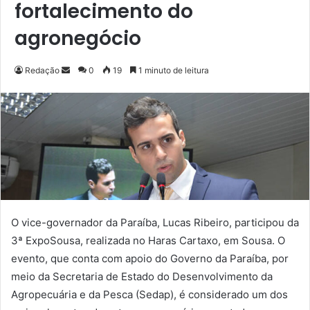
fortalecimento do
agronegócio
Redação
M
0
19
1 minuto de leitura
a
n
d
e
u
m
e
-
m
O vice-governador da Paraíba, Lucas Ribeiro, participou da
a
3ª ExpoSousa, realizada no Haras Cartaxo, em Sousa. O
i
evento, que conta com apoio do Governo da Paraíba, por
l
meio da Secretaria de Estado do Desenvolvimento da
Agropecuária e da Pesca (Sedap), é considerado um dos