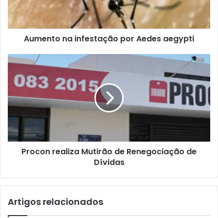
e
r
e
ç
Aumento na infestação por Aedes aegypti
o
d
e
e
m
a
i
l
Procon realiza Mutirão de Renegociação de
Dívidas
Artigos relacionados