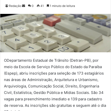
Redação
M
0
41
1 minuto de leitura
a
n
d
e
u
m
e
-
m
ODepartamento Estadual de Trânsito (Detran-PB), por
a
meio da Escola de Serviço Público do Estado da Paraíba
i
(Espep), abriu inscrições para seleção de 173 estagiários
l
nas áreas de Administração, Arquitetura e Urbanismo,
Arquivologia, Comunicação Social, Direito, Engenharia
Civil, Estatística, Gestão Pública e Mídias Sociais. São 34
vagas para preenchimento imediato e 139 para cadastro
de reserva. As inscrições são gratuitas e seguem até o dia