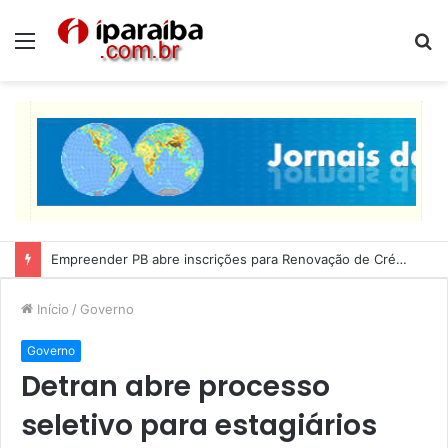
Menu
P
p
Empreender PB abre inscrições para Renovação de Crédito
Início
/
Governo
Governo
Detran abre processo
seletivo para estagiários