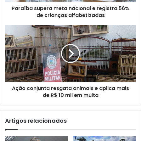
e
ç
Paraíba supera meta nacional e registra 56%
o
de crianças alfabetizadas
d
e
e
m
a
i
l
Ação conjunta resgata animais e aplica mais
de R$ 10 mil em multa
Artigos relacionados