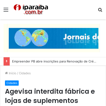
Menu
P
p
Lucas Ribeiro inspeciona obras da última etapa do Centro de Convenções
Início
/
Cidades
Cidades
Agevisa interdita fábrica e
lojas de suplementos