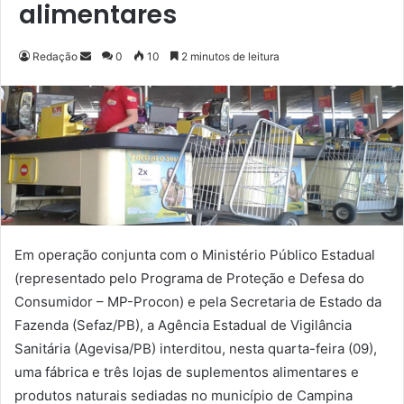
alimentares
Redação
M
0
10
2 minutos de leitura
a
n
d
e
u
m
e
-
m
Em operação conjunta com o Ministério Público Estadual
a
(representado pelo Programa de Proteção e Defesa do
i
Consumidor – MP-Procon) e pela Secretaria de Estado da
l
Fazenda (Sefaz/PB), a Agência Estadual de Vigilância
Sanitária (Agevisa/PB) interditou, nesta quarta-feira (09),
uma fábrica e três lojas de suplementos alimentares e
produtos naturais sediadas no município de Campina