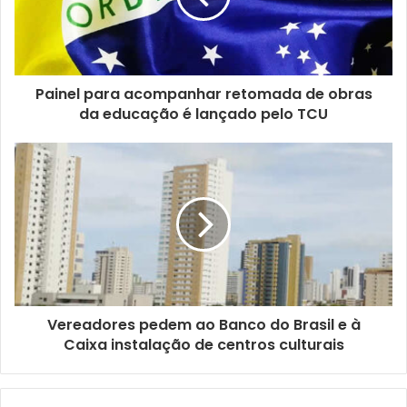
d
e
r
e
ç
Painel para acompanhar retomada de obras
o
da educação é lançado pelo TCU
d
e
e
m
a
i
l
Vereadores pedem ao Banco do Brasil e à
Caixa instalação de centros culturais