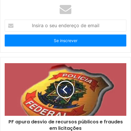
I
n
s
i
r
a
o
s
e
u
e
n
d
e
r
e
ç
PF apura desvio de recursos públicos e fraudes
o
em licitações