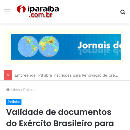
Menu
P
p
Lucas Ribeiro inspeciona obras da última etapa do Centro de Convenções
Início
/
Policial
Policial
Validade de documentos
do Exército Brasileiro para