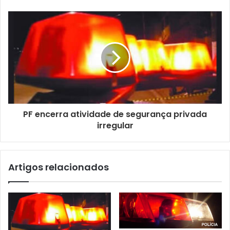
d
e
e
m
a
i
l
PF encerra atividade de segurança privada
irregular
Artigos relacionados