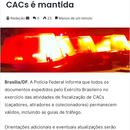
CACs é mantida
Redação
M
0
23
Menos de um minuto
a
n
d
e
u
m
e
-
m
Brasília/DF.
A Polícia Federal informa que todos os
a
documentos expedidos pelo Exército Brasileiro no
i
exercício das atividades de fiscalização de CACs
l
(caçadores, atiradores e colecionadores) permanecem
válidos, incluindo as guias de tráfego.
Orientações adicionais e eventuais atualizações serão